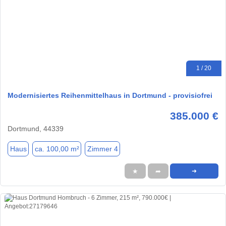
1 / 20
Modernisiertes Reihenmittelhaus in Dortmund - provisiofrei
385.000 €
Dortmund, 44339
Haus
ca. 100,00 m²
Zimmer 4
★
➦
➜