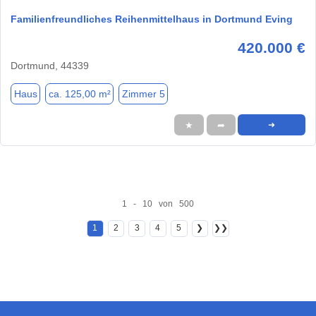
Familienfreundliches Reihenmittelhaus in Dortmund Eving
420.000 €
Dortmund, 44339
Haus
ca. 125,00 m²
Zimmer 5
★
➦
➜
1 - 10 von 500
1
2
3
4
5
❯
❯❯