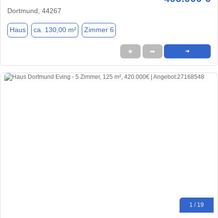
Dortmund, 44267
Haus
ca. 130,00 m²
Zimmer 6
★
➦
➜
1 / 19