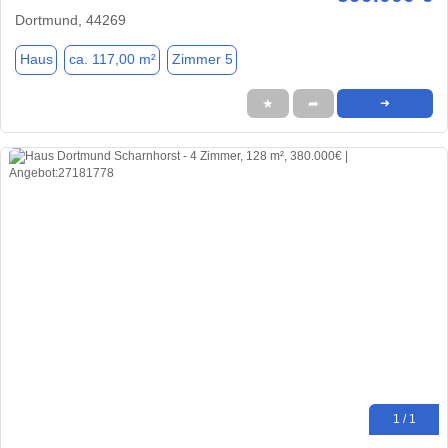
Dortmund, 44269
Haus
ca. 117,00 m²
Zimmer 5
★
➦
➜
1 / 1