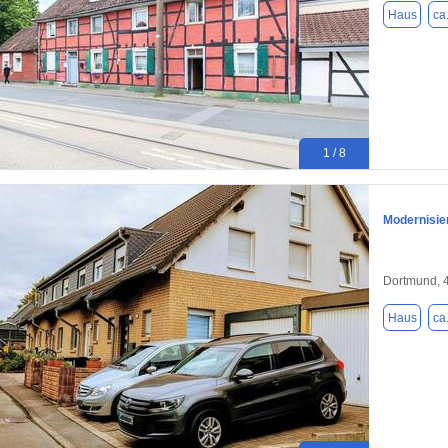
Haus
ca
1 / 8
Modernisier
Dortmund, 
Haus
ca