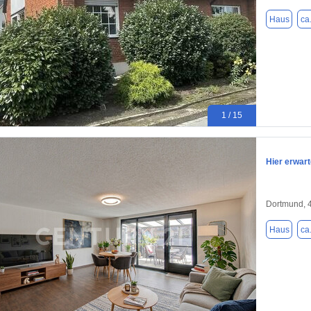
Haus
ca
1 / 15
Hier erwart
Dortmund, 
Haus
ca