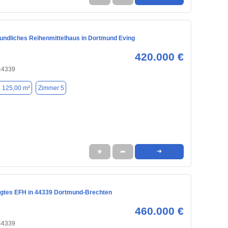
eundliches Reihenmittelhaus in Dortmund Eving
420.000 €
44339
. 125,00 m²
Zimmer 5
★
➦
➜
egtes EFH in 44339 Dortmund-Brechten
460.000 €
44339