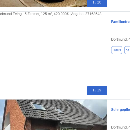
1 / 20
Familienfr
Dortmund, 
Haus
ca
1 / 19
Sehr gepfl
Dortmund, 