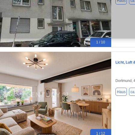
Haus
ca
1 / 10
Licht, Luf
Dortmund, 
Haus
ca
1 / 12