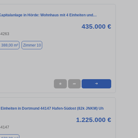
 Kapitalanlage in Hörde: Wohnhaus mit 4 Einheiten und…
435.000 €
44263
. 388,00 m²
Zimmer 10
★
➦
➜
 Einheiten in Dortmund 44147 Hafen-Südost (82k JNKM) Uh
1.225.000 €
44147