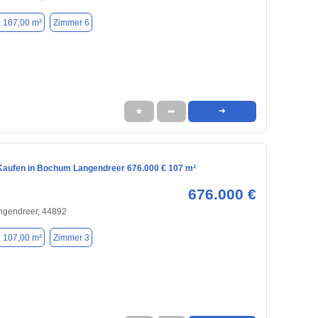
. 167,00 m²
Zimmer 6
★
➦
➜
aufen in Bochum Langendreer 676.000 € 107 m²
676.000 €
gendreer, 44892
. 107,00 m²
Zimmer 3