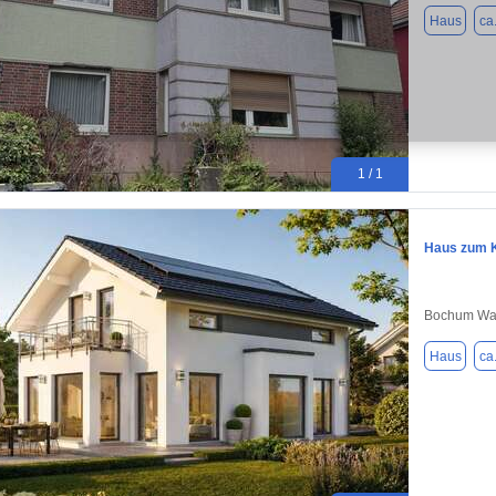
Haus
ca
1 / 1
Haus zum K
Bochum Wat
Haus
ca