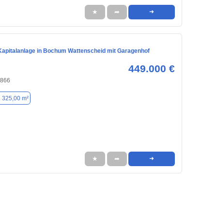
★
➦
➜
 Kapitalanlage in Bochum Wattenscheid mit Garagenhof
449.000 €
4866
. 325,00 m²
★
➦
➜