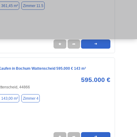
. 361,45 m²
Zimmer 11.5
★
➦
➜
aufen in Bochum Wattenscheid 595.000 € 143 m²
595.000 €
tenscheid, 44866
. 143,00 m²
Zimmer 4
★
➦
➜