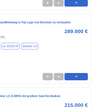
★
➦
➜
bauWohnung in Top Lage von Bochum zu verkaufen
289.000 €
4791
ca. 93,00 m²
Zimmer 3.5
★
➦
➜
ne 1,5 Zi-WHG mit großem Süd-Ost-Balkon
215.000 €