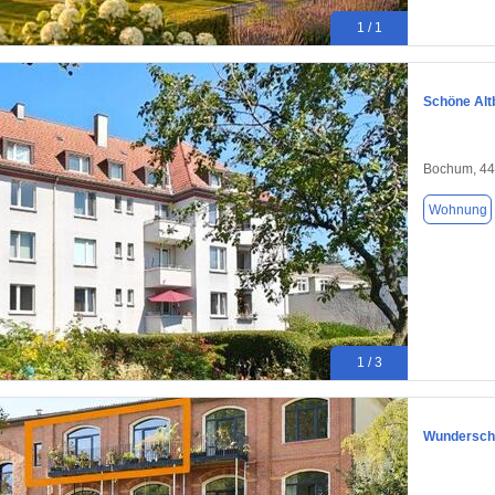
1 / 1
Schöne Alt
Bochum, 4
Wohnung
1 / 3
Wunderschö