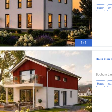
Haus
ca
1 / 1
Haus zum K
Bochum Lan
Haus
ca