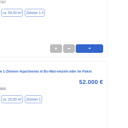
4787
ca. 56,50 m²
Zimmer 1.5
★
➦
➜
te 1-Zimmer-Apartments in Bo-Wat-einzeln oder im Paket
52.000 €
4866
ca. 20,00 m²
Zimmer 1