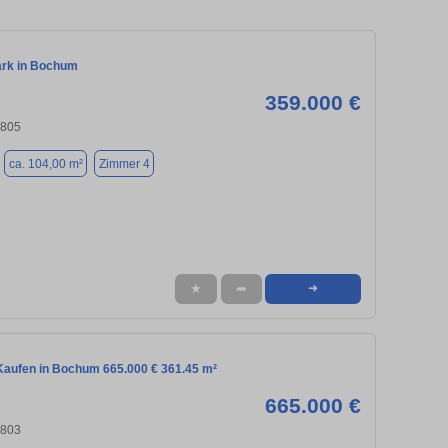
rk in Bochum
359.000 €
4805
ca. 104,00 m²
Zimmer 4
★
➦
➜
aufen in Bochum 665.000 € 361.45 m²
665.000 €
4803