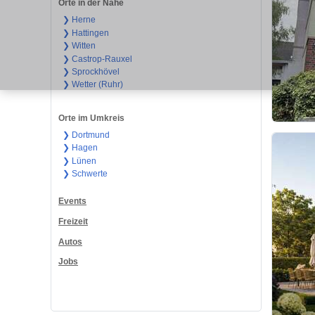
Orte in der Nähe
❯ Herne
❯ Hattingen
❯ Witten
❯ Castrop-Rauxel
❯ Sprockhövel
❯ Wetter (Ruhr)
Orte im Umkreis
❯ Dortmund
❯ Hagen
❯ Lünen
❯ Schwerte
Events
Freizeit
Autos
Jobs