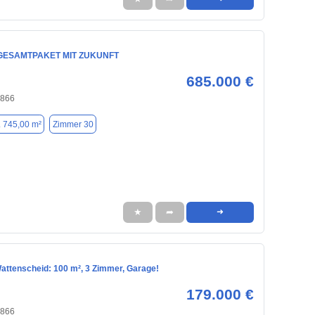
GESAMTPAKET MIT ZUKUNFT
685.000 €
4866
. 745,00 m²
Zimmer 30
★
➦
➜
Wattenscheid: 100 m², 3 Zimmer, Garage!
179.000 €
4866