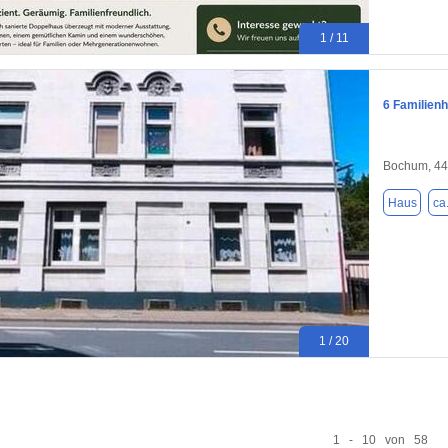
1 / 11
6 Familien
Bochum, 4
Haus
ca
1 / 20
1 - 10 von 58