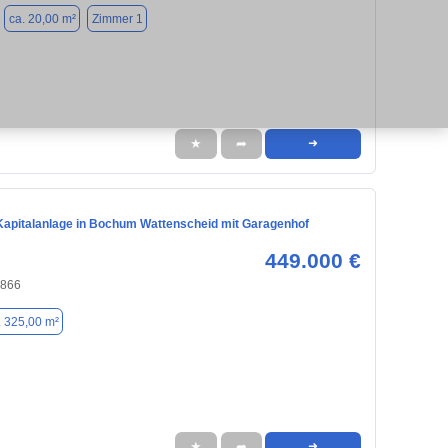
ca. 20,00 m²
Zimmer 1
★
➦
➜
 Kapitalanlage in Bochum Wattenscheid mit Garagenhof
449.000 €
4866
. 325,00 m²
★
➦
➜