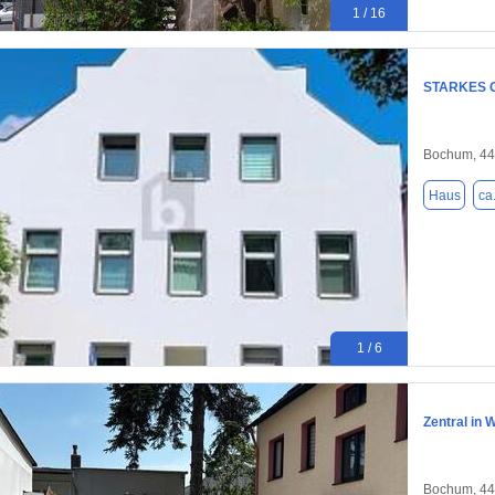
1 / 16
STARKES 
Bochum, 4
Haus
ca
1 / 6
Zentral in 
Bochum, 4