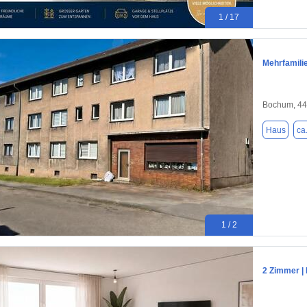
1 / 17
Mehrfamili
Bochum, 4
Haus
ca
1 / 2
2 Zimmer |