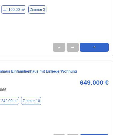
ca. 100,00 m²
Zimmer 3
★
➦
➜
enhaus Einfamilienhaus mit EinliegerWohnung
649.000 €
4866
. 242,00 m²
Zimmer 10