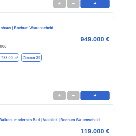
★
➦
➜
enhaus | Bochum Wattenscheid
949.000 €
4866
. 783,00 m²
Zimmer 39
★
➦
➜
 Balkon | modernes Bad | Ausblick | Bochum Wattenscheid
119.000 €