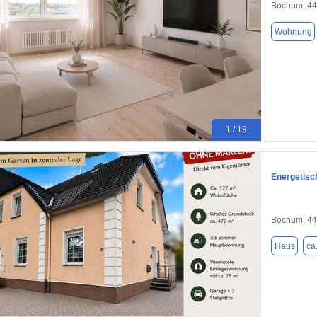
Bochum, 4
Wohnung
1 / 19
Energetisc
Bochum, 4
Haus
ca