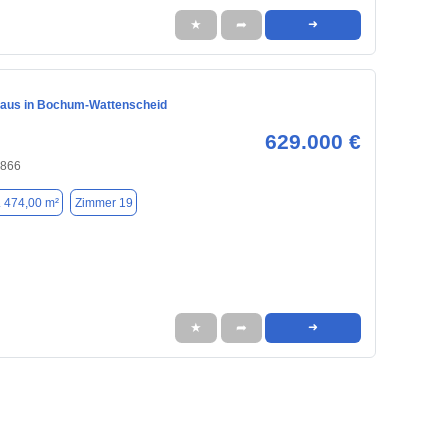
★
➦
➜
haus in Bochum-Wattenscheid
629.000 €
4866
. 474,00 m²
Zimmer 19
★
➦
➜