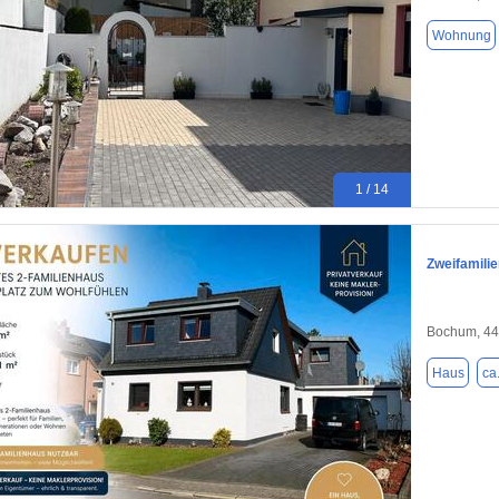
Wohnung
1 / 14
Zweifamili
Bochum, 4
Haus
ca