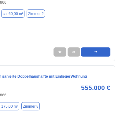
4866
ca. 60,00 m²
Zimmer 2
★
➦
➜
h sanierte Doppelhaushälfte mit EinliegerWohnung
555.000 €
4866
. 175,00 m²
Zimmer 8