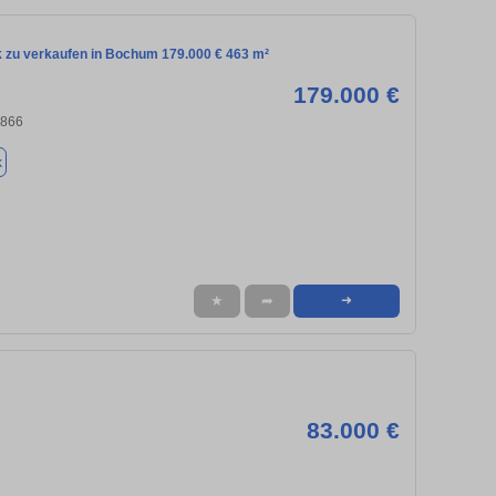
 zu verkaufen in Bochum 179.000 € 463 m²
179.000 €
4866
k
★
➦
➜
83.000 €