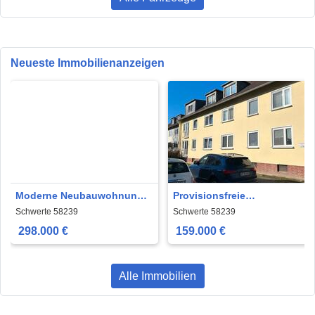
Neueste Immobilienanzeigen
Moderne Neubauwohnung
Provisionsfreie
Schwerte, Balkon,
Eigentumswohnung in
Schwerte 58239
Schwerte 58239
Stellplatz,Barrierefrei
Schwerte-Westhofen
298.000 €
159.000 €
Alle Immobilien