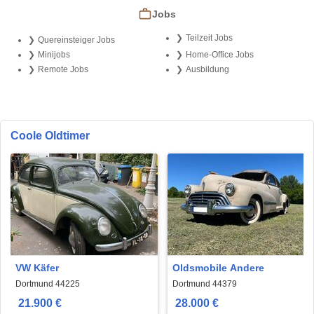
Jobs
Teilzeit Jobs
Quereinsteiger Jobs
Minijobs
Home-Office Jobs
Remote Jobs
Ausbildung
Coole Oldtimer
VW Käfer
Oldsmobile Andere
Dortmund 44225
Dortmund 44379
21.900 €
28.000 €