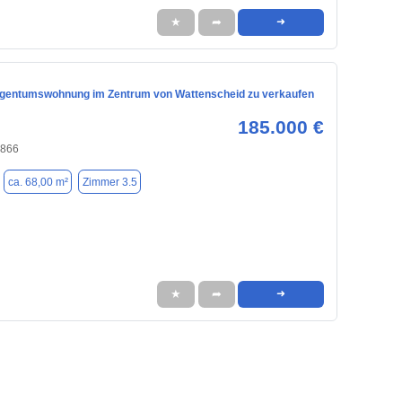
★
➦
➜
gentumswohnung im Zentrum von Wattenscheid zu verkaufen
185.000 €
4866
ca. 68,00 m²
Zimmer 3.5
★
➦
➜