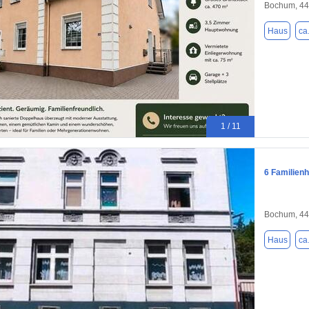
Bochum, 4
Haus
ca
1 / 11
6 Familien
Bochum, 4
Haus
ca