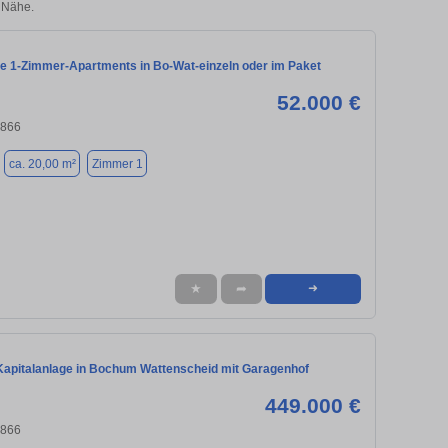
 Nähe.
te 1-Zimmer-Apartments in Bo-Wat-einzeln oder im Paket
52.000 €
4866
ca. 20,00 m²
Zimmer 1
★
➦
➜
 Kapitalanlage in Bochum Wattenscheid mit Garagenhof
449.000 €
4866