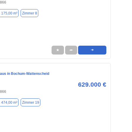
4866
. 175,00 m²
Zimmer 8
★
➦
➜
haus in Bochum-Wattenscheid
629.000 €
4866
. 474,00 m²
Zimmer 19