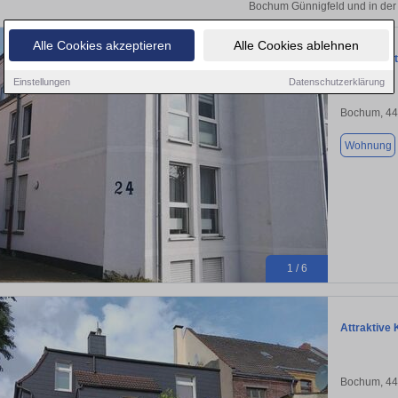
Bochum Günnigfeld und in der
Alle Cookies akzeptieren
Alle Cookies ablehnen
3 vermiete
Einstellungen
Datenschutzerklärung
Bochum, 4
Wohnung
1 / 6
Attraktive
Bochum, 4