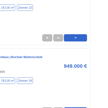
. 242,00 m²
Zimmer 10
★
➦
➜
enhaus | Bochum Wattenscheid
949.000 €
4866
. 783,00 m²
Zimmer 39