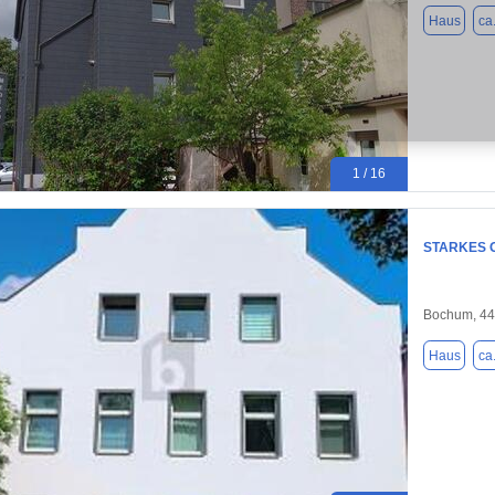
Haus
ca
1 / 16
STARKES 
Bochum, 4
Haus
ca