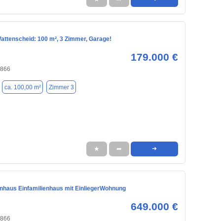
Wattenscheid: 100 m², 3 Zimmer, Garage!
179.000 €
4866
ca. 100,00 m²
Zimmer 3
★
➦
➜
enhaus Einfamilienhaus mit EinliegerWohnung
649.000 €
4866