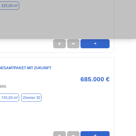
. 325,00 m²
★
➦
➜
GESAMTPAKET MIT ZUKUNFT
685.000 €
4866
. 745,00 m²
Zimmer 30
★
➦
➜