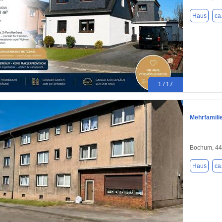
Haus
ca
1 / 17
Mehrfamili
Bochum, 4
Haus
ca