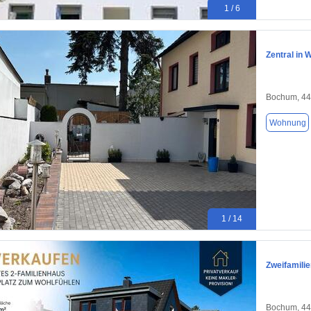
1 / 6
Zentral in 
Bochum, 4
Wohnung
1 / 14
Zweifamili
Bochum, 4