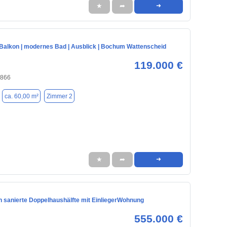
★
➦
➜
 Balkon | modernes Bad | Ausblick | Bochum Wattenscheid
119.000 €
4866
ca. 60,00 m²
Zimmer 2
★
➦
➜
h sanierte Doppelhaushälfte mit EinliegerWohnung
555.000 €