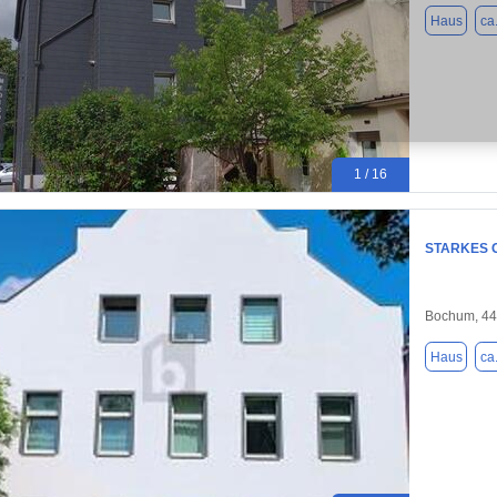
Haus
ca
1 / 16
STARKES 
Bochum, 4
Haus
ca