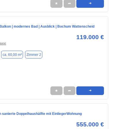
★
➦
➜
 Balkon | modernes Bad | Ausblick | Bochum Wattenscheid
119.000 €
4866
ca. 60,00 m²
Zimmer 2
★
➦
➜
h sanierte Doppelhaushälfte mit EinliegerWohnung
555.000 €