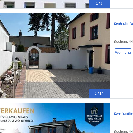
1 / 6
Zentral in 
Bochum, 4
Wohnung
1 / 14
Zweifamili
Bochum, 4