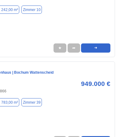
. 242,00 m²
Zimmer 10
★
➦
➜
enhaus | Bochum Wattenscheid
949.000 €
4866
. 783,00 m²
Zimmer 39