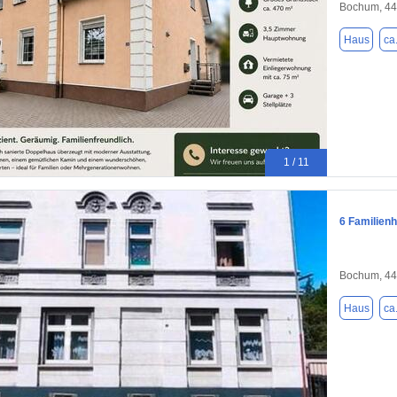
Bochum, 4
Haus
ca
1 / 11
6 Familien
Bochum, 4
Haus
ca