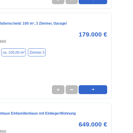
Wattenscheid: 100 m², 3 Zimmer, Garage!
179.000 €
4866
ca. 100,00 m²
Zimmer 3
★
➦
➜
enhaus Einfamilienhaus mit EinliegerWohnung
649.000 €
4866