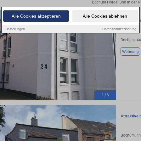
Bochum Hordel und in der N
Alle Cookies akzeptieren
Alle Cookies ablehnen
3 vermiete
Einstellungen
Datenschutzerklärung
Bochum, 4
Wohnung
1 / 6
Attraktive
Bochum, 4