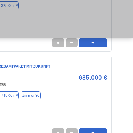
. 325,00 m²
★
➦
➜
GESAMTPAKET MIT ZUKUNFT
685.000 €
4866
. 745,00 m²
Zimmer 30
★
➦
➜