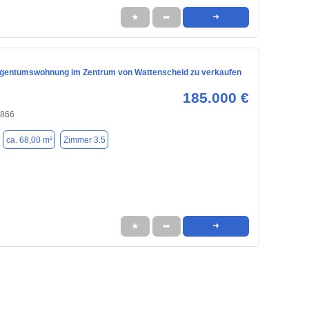
★
➦
➜
gentumswohnung im Zentrum von Wattenscheid zu verkaufen
185.000 €
4866
ca. 68,00 m²
Zimmer 3.5
★
➦
➜