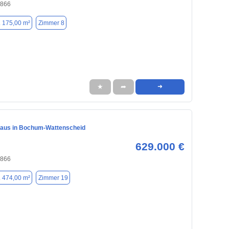
4866
. 175,00 m²
Zimmer 8
★
➦
➜
haus in Bochum-Wattenscheid
629.000 €
4866
. 474,00 m²
Zimmer 19