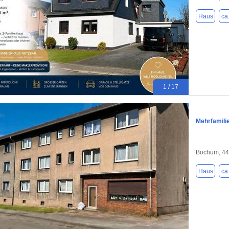
Haus
ca
1 / 17
Mehrfamili
Bochum, 4
Haus
ca