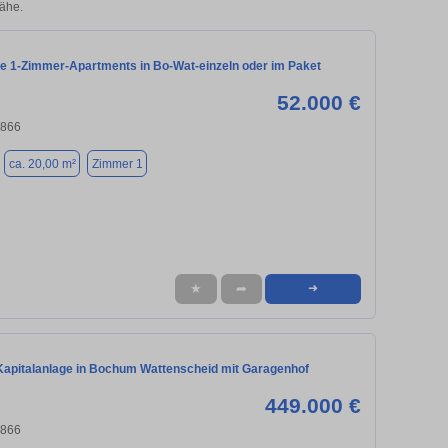
ähe.
te 1-Zimmer-Apartments in Bo-Wat-einzeln oder im Paket
52.000 €
4866
ca. 20,00 m²
Zimmer 1
★
➦
➜
 Kapitalanlage in Bochum Wattenscheid mit Garagenhof
449.000 €
4866