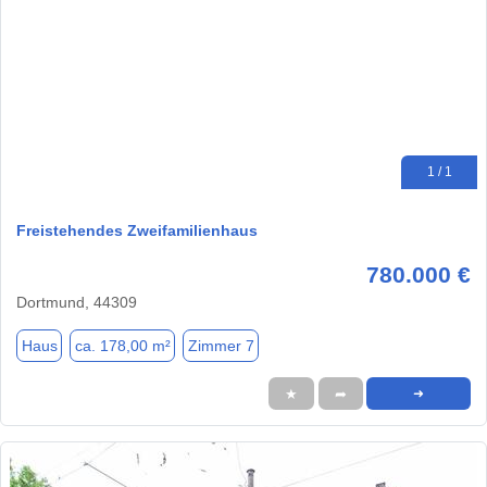
1 / 1
Freistehendes Zweifamilienhaus
780.000 €
Dortmund, 44309
Haus
ca. 178,00 m²
Zimmer 7
★
➦
➜