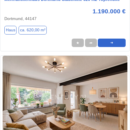
1.190.000 €
Dortmund, 44147
Haus
ca. 620,00 m²
★
➦
➜