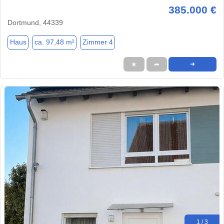
385.000 €
Dortmund, 44339
Haus
ca. 97,48 m²
Zimmer 4
★
➦
➜
1 / 3