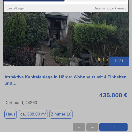
Einstellungen
Datenschutzerklärung
1 / 31
Attraktive Kapitalanlage in Hörde: Wohnhaus mit 4 Einheiten
und…
435.000 €
Dortmund, 44263
Haus
ca. 388,00 m²
Zimmer 10
★
➦
➜