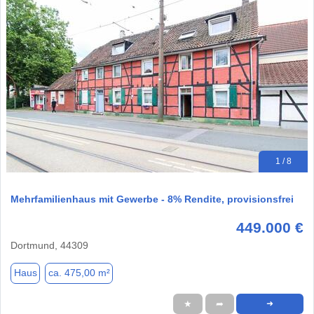
1 / 8
Mehrfamilienhaus mit Gewerbe - 8% Rendite, provisionsfrei
449.000 €
Dortmund, 44309
Haus
ca. 475,00 m²
★
➦
➜