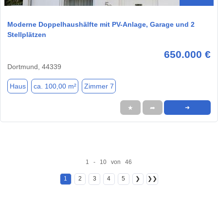
Moderne Doppelhaushälfte mit PV-Anlage, Garage und 2
Stellplätzen
650.000 €
Dortmund, 44339
Haus
ca. 100,00 m²
Zimmer 7
★
➦
➜
1 - 10 von 46
1
2
3
4
5
❯
❯❯