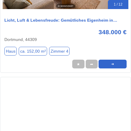
1 / 12
Licht, Luft & Lebensfreude: Gemütliches Eigenheim in…
348.000 €
Dortmund, 44309
Haus
ca. 152,00 m²
Zimmer 4
★
➦
➜