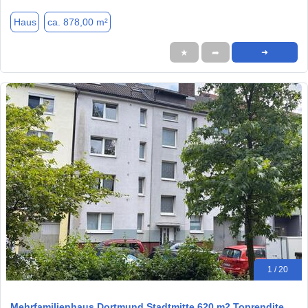
Haus
ca. 878,00 m²
★
➦
➜
1 / 20
Mehrfamilienhaus Dortmund Stadtmitte 620 m2 Toprendite