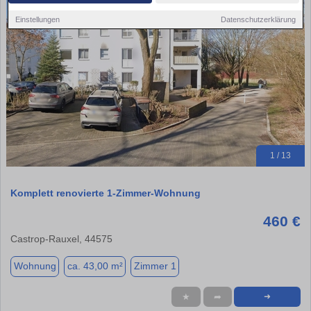
Einstellungen
Datenschutzerklärung
1 / 13
Komplett renovierte 1-Zimmer-Wohnung
460 €
Castrop-Rauxel, 44575
Wohnung
ca. 43,00 m²
Zimmer 1
★
➦
➜