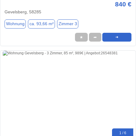
840 €
Gevelsberg, 58285
Wohnung
ca. 93,66 m²
Zimmer 3
★
➦
➜
1 / 6