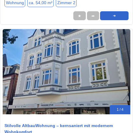
Wohnung
ca. 54,00 m²
Zimmer 2
★
➦
➜
1 / 4
Stilvolle AltbauWohnung – kernsaniert mit modernem
Wohnkomfort