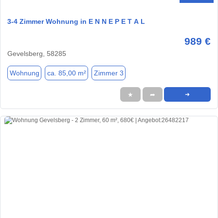
3-4 Zimmer Wohnung in E N N E P E T A L
989 €
Gevelsberg, 58285
Wohnung
ca. 85,00 m²
Zimmer 3
★
➦
➜