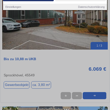
Einstellungen
Datenschutzerklärung
1 / 3
Bis zu 10,88 m UKB
6.069 €
Sprockhövel, 45549
Gewerbeobjekt
ca. 3,80 m²
★
➦
➜