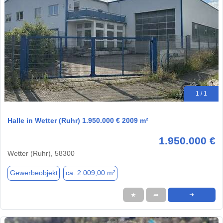
1 / 1
Halle in Wetter (Ruhr) 1.950.000 € 2009 m²
1.950.000 €
Wetter (Ruhr), 58300
Gewerbeobjekt
ca. 2.009,00 m²
★
➦
➜