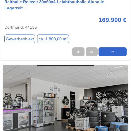
Reithalle Reitzelt 30x60x4 Leichtbauhalle Aluhalle
Lagerzelt…
169.900 €
Dortmund, 44135
Gewerbeobjekt
ca. 1.800,00 m²
★
➦
➜