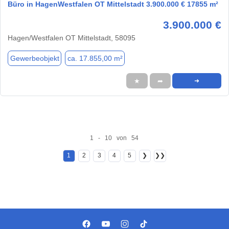
Büro in HagenWestfalen OT Mittelstadt 3.900.000 € 17855 m²
3.900.000 €
Hagen/Westfalen OT Mittelstadt, 58095
Gewerbeobjekt
ca. 17.855,00 m²
★
➦
➜
1 - 10 von 54
1
2
3
4
5
❯
❯❯