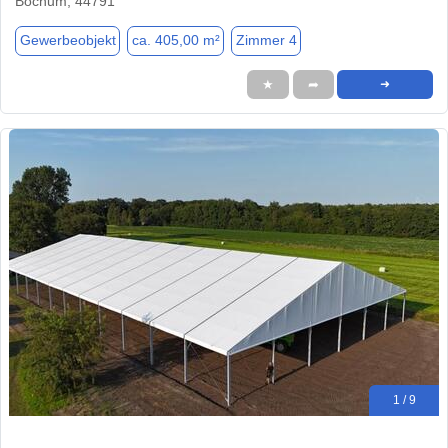
Bochum, 44791
Gewerbeobjekt
ca. 405,00 m²
Zimmer 4
★
➦
➜
1 / 9