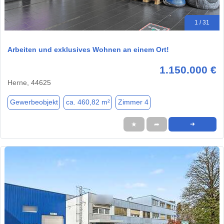
1 / 31
Arbeiten und exklusives Wohnen an einem Ort!
1.150.000 €
Herne, 44625
Gewerbeobjekt
ca. 460,82 m²
Zimmer 4
★
➦
➜