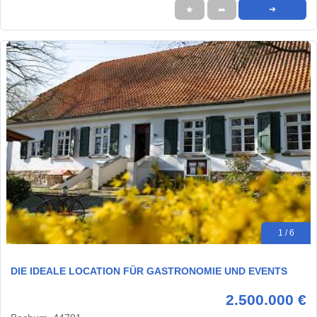
★
➦
➜
1 / 6
DIE IDEALE LOCATION FÜR GASTRONOMIE UND EVENTS
2.500.000 €