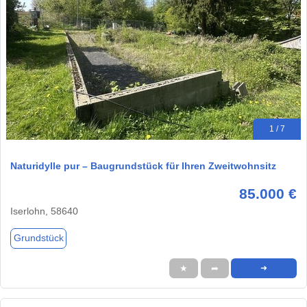
1 / 7
Naturidylle pur – Baugrundstück für Ihren Zweitwohnsitz
85.000 €
Iserlohn, 58640
Grundstück
★
➦
➜