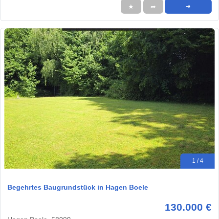
★
➦
➜
1 / 4
Begehrtes Baugrundstück in Hagen Boele
130.000 €