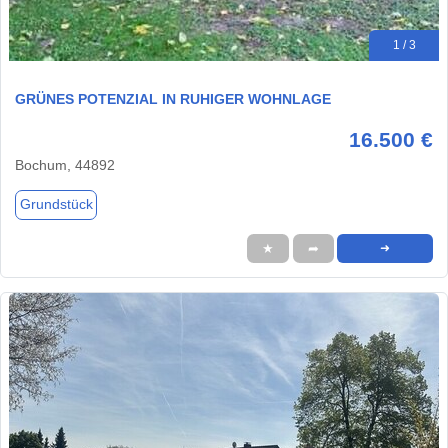
1 / 3
GRÜNES POTENZIAL IN RUHIGER WOHNLAGE
16.500 €
Bochum, 44892
Grundstück
★
➦
➜