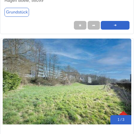
Hagen Boele, 58099
Grundstück
★
➦
➜
1 / 3