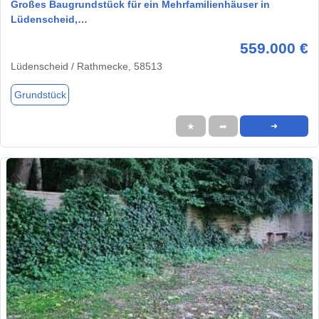
Großes Baugrundstück für ein Mehrfamilienhäuser in
Lüdenscheid,…
559.000 €
Lüdenscheid / Rathmecke, 58513
Grundstück
★
➦
➜