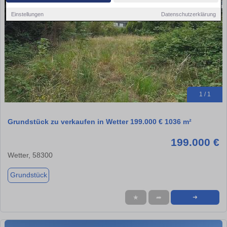
Einstellungen
Datenschutzerklärung
1 / 1
Grundstück zu verkaufen in Wetter 199.000 € 1036 m²
199.000 €
Wetter, 58300
Grundstück
★
➦
➜