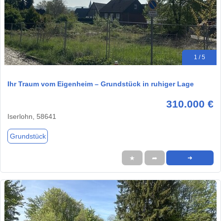
1 / 5
Ihr Traum vom Eigenheim – Grundstück in ruhiger Lage
310.000 €
Iserlohn, 58641
Grundstück
★
➦
➜