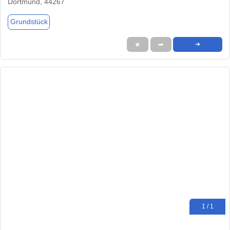
Dortmund, 44267
Grundstück
★
➦
➜
1 / 1