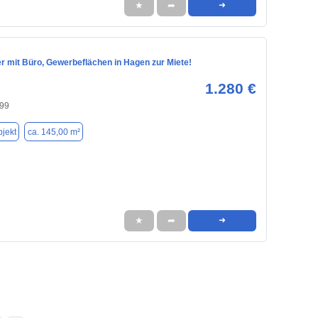
★
➦
➜
r mit Büro, Gewerbeflächen in Hagen zur Miete!
1.280 €
99
jekt
ca. 145,00 m²
★
➦
➜