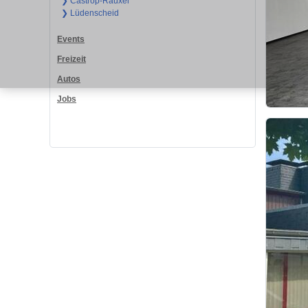
❯ Castrop-Rauxel
❯ Lüdenscheid
Events
Freizeit
Autos
Jobs