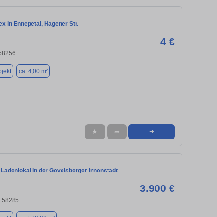
x in Ennepetal, Hagener Str.
4 €
 58256
jekt
ca. 4,00 m²
★
➦
➜
 Ladenlokal in der Gevelsberger Innenstadt
3.900 €
, 58285