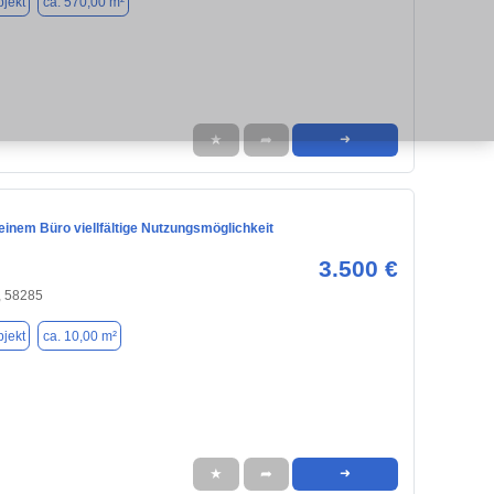
jekt
ca. 570,00 m²
★
➦
➜
leinem Büro viellfältige Nutzungsmöglichkeit
3.500 €
, 58285
jekt
ca. 10,00 m²
★
➦
➜