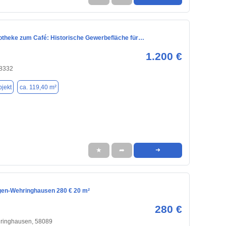
otheke zum Café: Historische Gewerbefläche für…
1.200 €
8332
jekt
ca. 119,40 m²
★
➦
➜
gen-Wehringhausen 280 € 20 m²
280 €
inghausen, 58089