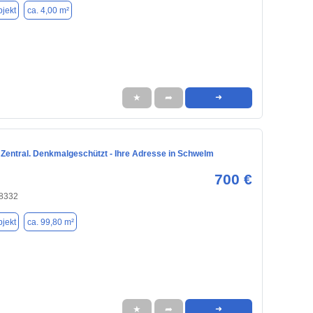
jekt
ca. 4,00 m²
★
➦
➜
. Zentral. Denkmalgeschützt - Ihre Adresse in Schwelm
700 €
8332
jekt
ca. 99,80 m²
★
➦
➜