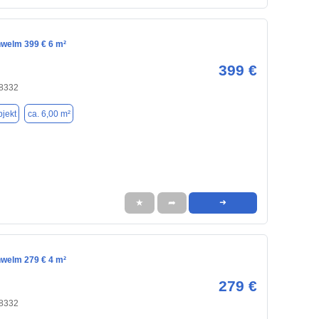
hwelm 399 € 6 m²
399 €
8332
jekt
ca. 6,00 m²
★
➦
➜
hwelm 279 € 4 m²
279 €
8332