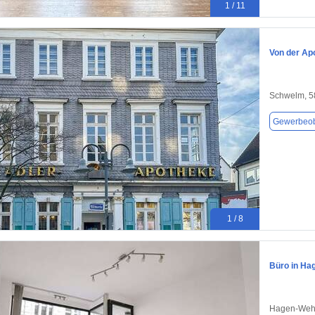
1 / 11
Von der Ap
Schwelm, 5
Gewerbeob
1 / 8
Büro in Ha
Hagen-Wehr