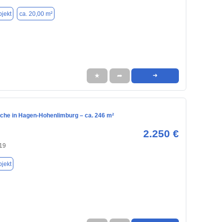
jekt
ca. 20,00 m²
★
➦
➜
che in Hagen-Hohenlimburg – ca. 246 m²
2.250 €
19
jekt