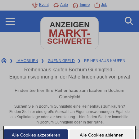
Event
Auto
Immo
Job
ANZEIGEN
MARKT-
SCHWERTE
❯
IMMOBILIEN
❯
GUENNIGFELD
❯
REIHENHAUS-KAUFEN
Reihenhaus kaufen Bochum Günnigfeld -
Eigentumswohnung in der Nähe finden auch von privat
Finden Sie hier Ihre Reihenhaus zum kaufen in Bochum
Günnigfeld
Suchen Sie in Bochum Günnigfeld eine Reihenhaus zum kaufen?
Finden Sie hier eine große Auswahl an Eigentumswohnungen. Egal, ob
als Kapitalanlage oder zur Vermietung – hier finden Sie Ihre Immobilie
in Bochum Günnigfeld oder in der Nähe.
Alle Cookies akzeptieren
Alle Cookies ablehnen
Leider konnten wir derzeit keine passenden Objekte finden. Schauen Sie