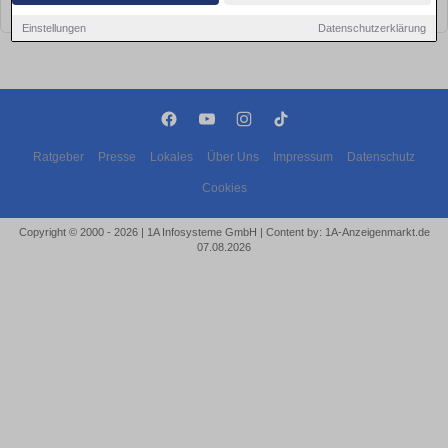
bald wieder vorbei!
Einstellungen
Datenschutzerklärung
Ratgeber
Presse
Lokales
Über Uns
Impressum
Datenschutz
Cookies
Copyright © 2000 - 2026 | 1A Infosysteme GmbH | Content by: 1A-Anzeigenmarkt.de
07.08.2026