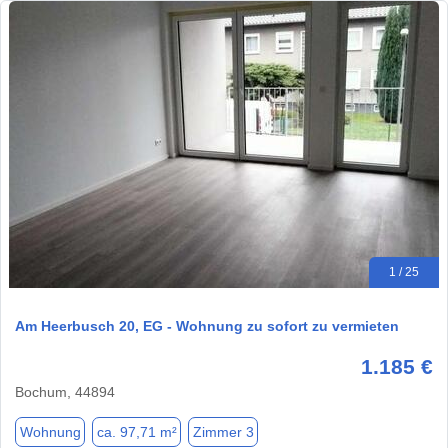
1 / 25
Am Heerbusch 20, EG - Wohnung zu sofort zu vermieten
1.185 €
Bochum, 44894
Wohnung
ca. 97,71 m²
Zimmer 3