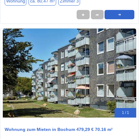
Wohnung
ca. 80,47 m²
Zimmer 3
★
➦
➜
1 / 1
Wohnung zum Mieten in Bochum 479,29 € 70.16 m²