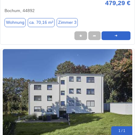
479,29 €
Bochum, 44892
Wohnung
ca. 70,16 m²
Zimmer 3
★
➦
➜
1 / 1