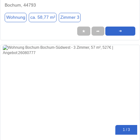
Bochum, 44793
Wohnung
ca. 58,77 m²
Zimmer 3
★
➦
➜
1 / 3