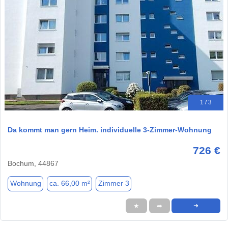
1 / 3
Da kommt man gern Heim. individuelle 3-Zimmer-Wohnung
726 €
Bochum, 44867
Wohnung
ca. 66,00 m²
Zimmer 3
★
➦
➜