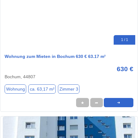
1 / 1
Wohnung zum Mieten in Bochum 630 € 63.17 m²
630 €
Bochum, 44807
Wohnung
ca. 63,17 m²
Zimmer 3
★
➦
➜