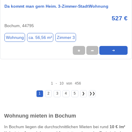
Da kommt man gern Heim. 3-Zimmer-StadtWohnung
527 €
Bochum, 44795
Wohnung
ca. 56,56 m²
Zimmer 3
★
➦
➜
1 - 10 von 456
1
2
3
4
5
❯
❯❯
Wohnung mieten in Bochum
In Bochum liegen die durchschnittlichen Mieten bei rund
10 € /m²