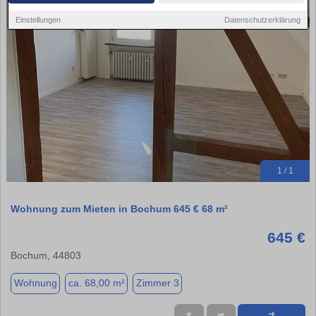
Einstellungen
Datenschutzerklärung
1 / 1
Wohnung zum Mieten in Bochum 645 € 68 m²
645 €
Bochum, 44803
Wohnung
ca. 68,00 m²
Zimmer 3
★
➦
➜