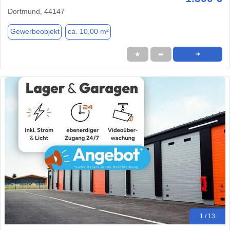
Dortmund, 44147
Gewerbeobjekt
ca. 10,00 m²
★
➦
➜
1 / 13