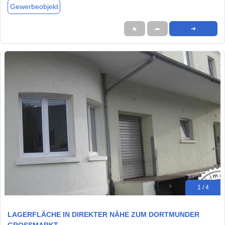
Gewerbeobjekt
★
➦
➜
1 / 4
LAGERFLÄCHE IN DIREKTER NÄHE ZUM DORTMUNDER
GROSSMARKT