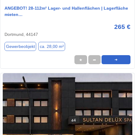
ANGEBOT! 28-112m² Lager- und Hallenflächen | Lagerfläche
mieten…
265 €
Dortmund, 44147
Gewerbeobjekt
ca. 28,00 m²
★
➦
➜