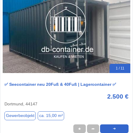
1 / 11
✅ Seecontainer neu 20Fuß & 40Fuß | Lagercontainer ✅
2.500 €
Dortmund, 44147
Gewerbeobjekt
ca. 15,00 m²
★
➦
➜