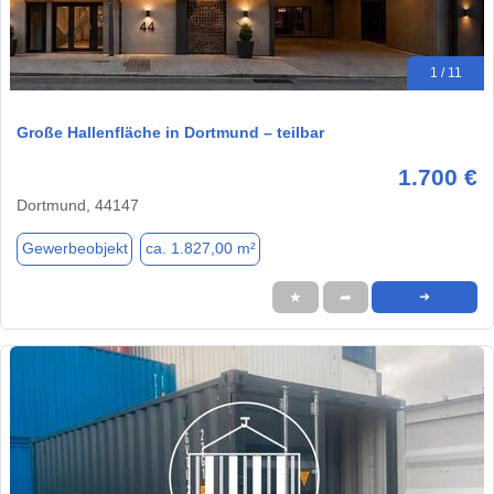
1 / 11
Große Hallenfläche in Dortmund – teilbar
1.700 €
Dortmund, 44147
Gewerbeobjekt
ca. 1.827,00 m²
★
➦
➜