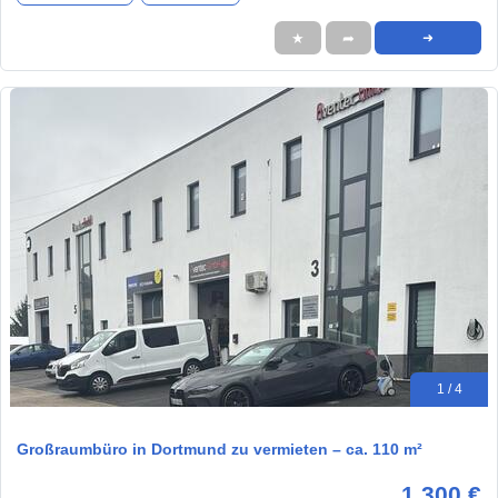
★
➦
➜
1 / 4
Großraumbüro in Dortmund zu vermieten – ca. 110 m²
1.300 €