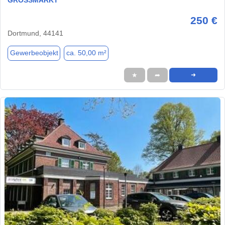
250 €
Dortmund, 44141
Gewerbeobjekt
ca. 50,00 m²
★
➦
➜