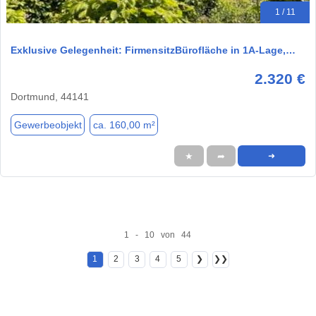
1 / 11
Exklusive Gelegenheit: FirmensitzBürofläche in 1A-Lage,…
2.320 €
Dortmund, 44141
Gewerbeobjekt
ca. 160,00 m²
★
➦
➜
1 - 10 von 44
1
2
3
4
5
❯
❯❯