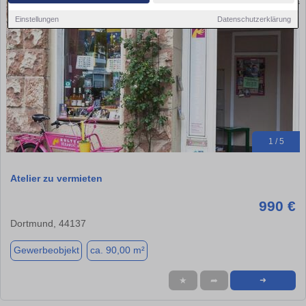
Einstellungen
Datenschutzerklärung
1 / 5
Atelier zu vermieten
990 €
Dortmund, 44137
Gewerbeobjekt
ca. 90,00 m²
★
➦
➜