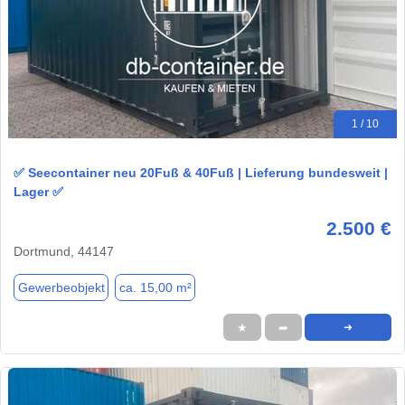
1 / 10
✅ Seecontainer neu 20Fuß & 40Fuß | Lieferung bundesweit |
Lager ✅
2.500 €
Dortmund, 44147
Gewerbeobjekt
ca. 15,00 m²
★
➦
➜