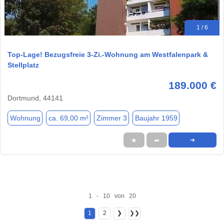
1 / 6
Top-Lage! Bezugsfreie 3-Zi.-Wohnung am Westfalenpark &
Stellplatz
189.000 €
Dortmund, 44141
Wohnung
ca. 69,00 m²
Zimmer 3
Baujahr 1959
★
➦
➜
1 - 10 von 20
1
2
❯
❯❯