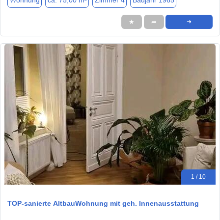
Wohnung
ca. 75,00 m²
Zimmer 4
Baujahr 1965
★
➦
➜
1 / 10
TOP-sanierte AltbauWohnung mit geh. Innenausstattung