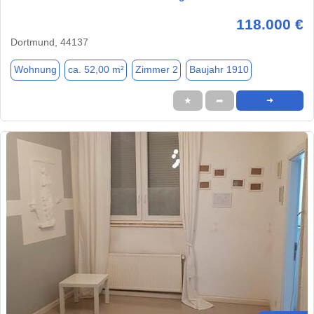
118.000 €
Dortmund, 44137
Wohnung
ca. 52,00 m²
Zimmer 2
Baujahr 1910
★
➦
➜