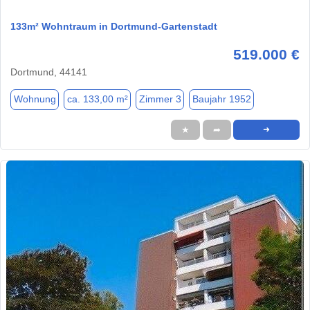
133m² Wohntraum in Dortmund-Gartenstadt
519.000 €
Dortmund, 44141
Wohnung
ca. 133,00 m²
Zimmer 3
Baujahr 1952
★
➦
➜