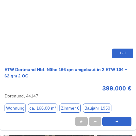
1 / 1
ETW Dortmund Hbf. Nähe 166 qm umgebaut in 2 ETW 104 +
62 qm 2 OG
399.000 €
Dortmund, 44147
Wohnung
ca. 166,00 m²
Zimmer 6
Baujahr 1950
★
➦
➜