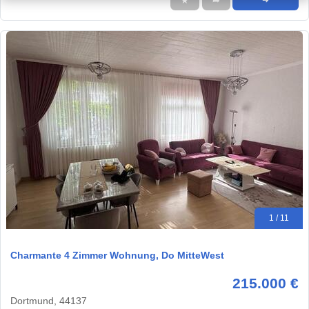
★
➦
➜
1 / 11
Charmante 4 Zimmer Wohnung, Do MitteWest
215.000 €
Dortmund, 44137