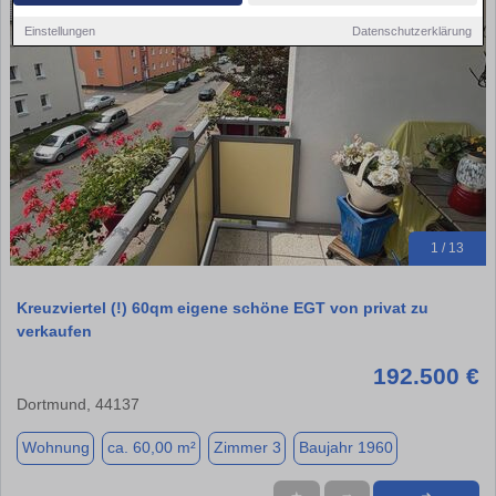
Einstellungen
Datenschutzerklärung
1 / 13
Kreuzviertel (!) 60qm eigene schöne EGT von privat zu
verkaufen
192.500 €
Dortmund, 44137
Wohnung
ca. 60,00 m²
Zimmer 3
Baujahr 1960