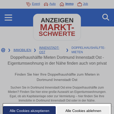
Event
Auto
Immo
Job
ANZEIGEN
MARKT-
SCHWERTE
INNENSTADT-
DOPPELHAUSHÄLFTE-
❯
IMMOBILIEN
❯
❯
OST
MIETEN
Doppelhaushälfte Mieten Dortmund Innenstadt Ost -
Eigentumswohnung in der Nähe finden auch von privat
Finden Sie hier Ihre Doppelhaushälfte zum Mieten in
Dortmund Innenstadt Ost
Suchen Sie in Dortmund Innenstadt Ost eine Doppelhaushälfte zum
Mieten? Finden Sie hier eine große Auswahl an Eigentumswohnungen.
Egal, ob als Kapitalanlage oder zur Vermietung – hier finden Sie Ihre
Immobilie in Dortmund Innenstadt Ost oder in der Nähe.
Alle Cookies akzeptieren
Alle Cookies ablehnen
Leider konnten wir derzeit keine passenden Objekte finden. Schauen Sie