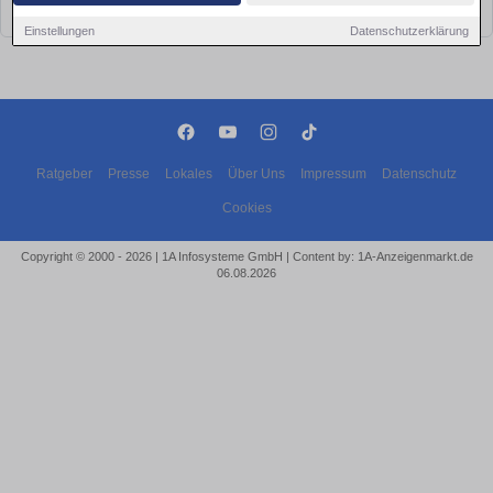
bald wieder vorbei!
Einstellungen
Datenschutzerklärung
Ratgeber
Presse
Lokales
Über Uns
Impressum
Datenschutz
Cookies
Copyright © 2000 - 2026 | 1A Infosysteme GmbH | Content by: 1A-Anzeigenmarkt.de
06.08.2026