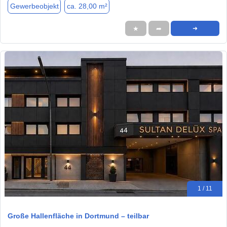
Gewerbeobjekt
ca. 28,00 m²
★
➦
➜
1 / 11
Große Hallenfläche in Dortmund – teilbar