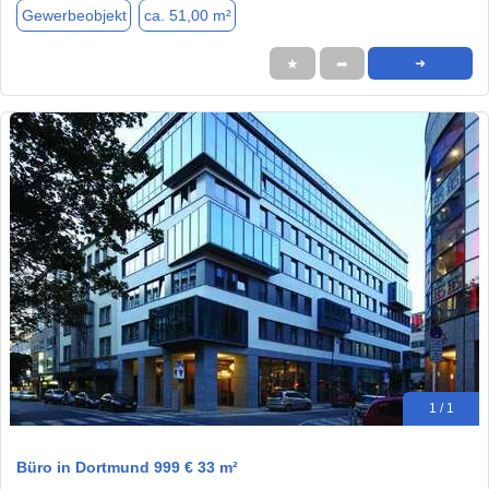
Gewerbeobjekt
ca. 51,00 m²
★
➦
➜
1 / 1
Büro in Dortmund 999 € 33 m²