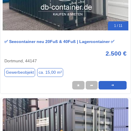
1 / 11
✅ Seecontainer neu 20Fuß & 40Fuß | Lagercontainer ✅
2.500 €
Dortmund, 44147
Gewerbeobjekt
ca. 15,00 m²
★
➦
➜