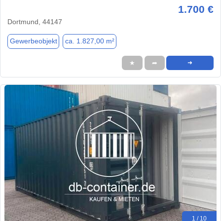
1.700 €
Dortmund, 44147
Gewerbeobjekt
ca. 1.827,00 m²
★
➦
➜
1 / 10