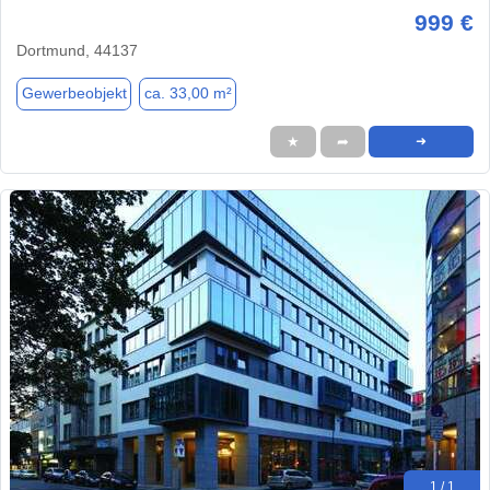
999 €
Dortmund, 44137
Gewerbeobjekt
ca. 33,00 m²
★
➦
➜
1 / 1