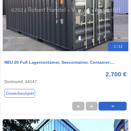
1 / 12
NEU 20 Fuß Lagercontainer, Seecontainer, Container;…
2.700 €
Dortmund, 44147
Gewerbeobjekt
★
➦
➜