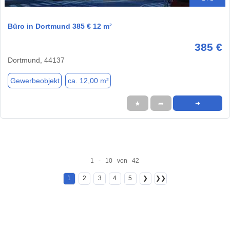
Büro in Dortmund 385 € 12 m²
385 €
Dortmund, 44137
Gewerbeobjekt
ca. 12,00 m²
★
➦
➜
1 - 10 von 42
1
2
3
4
5
❯
❯❯