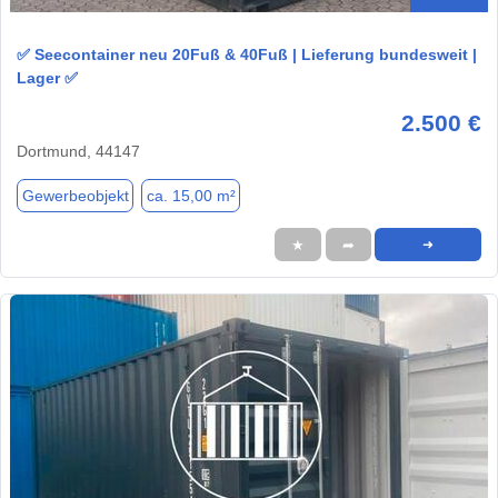
✅ Seecontainer neu 20Fuß & 40Fuß | Lieferung bundesweit |
Lager ✅
2.500 €
Dortmund, 44147
Gewerbeobjekt
ca. 15,00 m²
★
➦
➜