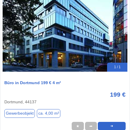
1 / 1
Büro in Dortmund 199 € 4 m²
199 €
Dortmund, 44137
Gewerbeobjekt
ca. 4,00 m²
★
➦
➜