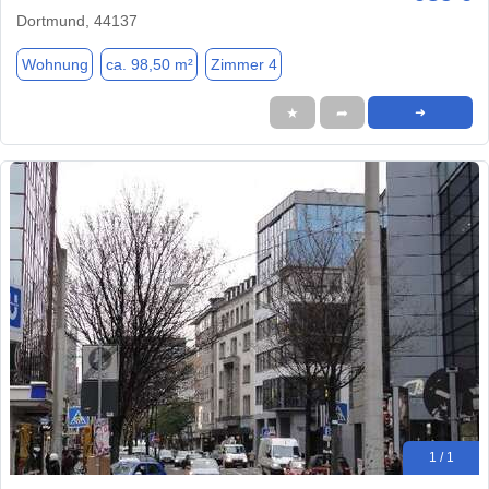
Dortmund, 44137
Wohnung
ca. 98,50 m²
Zimmer 4
★
➦
➜
1 / 1