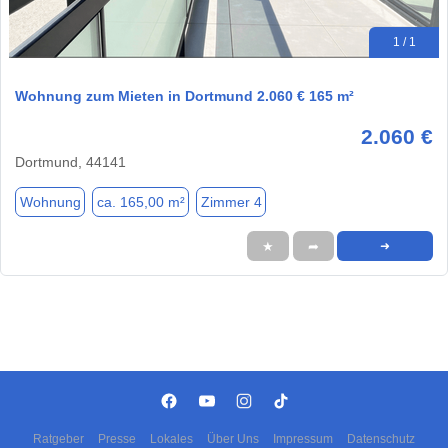
1 / 1
Wohnung zum Mieten in Dortmund 2.060 € 165 m²
2.060 €
Dortmund, 44141
Wohnung
ca. 165,00 m²
Zimmer 4
★
➦
➜
Ratgeber
Presse
Lokales
Über Uns
Impressum
Datenschutz