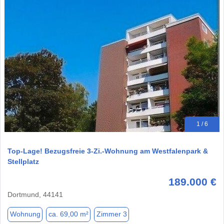
1 / 6
Top-Lage! Bezugsfreie 3-Zi.-Wohnung am Westfalenpark &
Stellplatz
189.000 €
Dortmund, 44141
Wohnung
ca. 69,00 m²
Zimmer 3