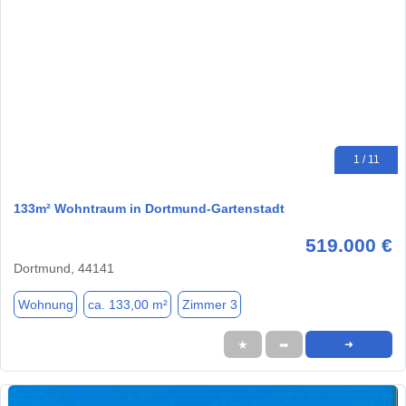
1 / 11
133m² Wohntraum in Dortmund-Gartenstadt
519.000 €
Dortmund, 44141
Wohnung
ca. 133,00 m²
Zimmer 3
★
➦
➜