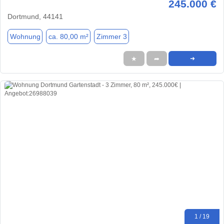
245.000 €
Dortmund, 44141
Wohnung
ca. 80,00 m²
Zimmer 3
★
➦
➜
1 / 19