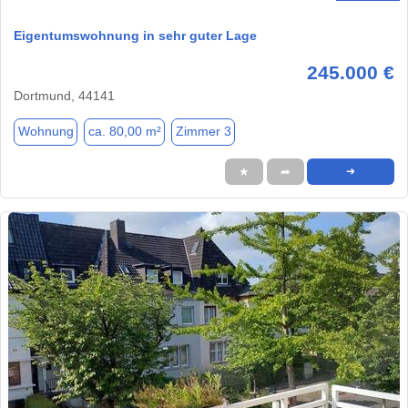
Eigentumswohnung in sehr guter Lage
245.000 €
Dortmund, 44141
Wohnung
ca. 80,00 m²
Zimmer 3
★
➦
➜