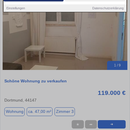
Einstellungen
Datenschutzerklärung
1 / 9
Schöne Wohnung zu verkaufen
119.000 €
Dortmund, 44147
Wohnung
ca. 47,00 m²
Zimmer 3
★
➦
➜