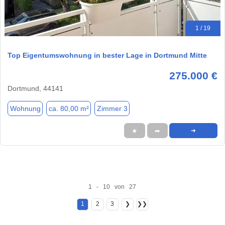
1 / 19
Top Eigentumswohnung in bester Lage in Dortmund Mitte
275.000 €
Dortmund, 44141
Wohnung
ca. 80,00 m²
Zimmer 3
★
➦
➜
1 - 10 von 27
1
2
3
❯
❯❯