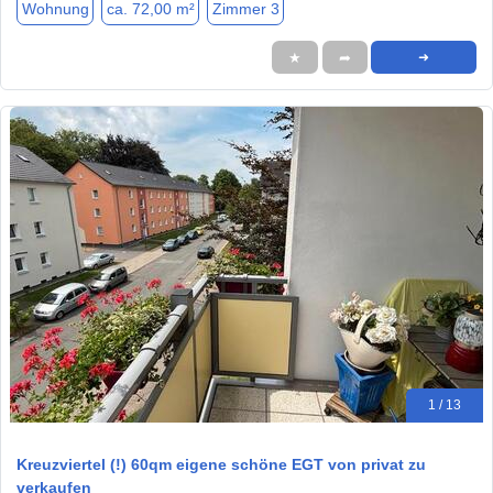
Wohnung
ca. 72,00 m²
Zimmer 3
★
➦
➜
1 / 13
Kreuzviertel (!) 60qm eigene schöne EGT von privat zu
verkaufen