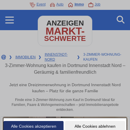
Event
Auto
Immo
Job
ANZEIGEN
MARKT-
SCHWERTE
INNENSTADT-
3-ZIMMER-WOHNUNG-
❯
IMMOBILIEN
❯
❯
NORD
KAUFEN
3-Zimmer-Wohnung kaufen in Dortmund Innenstadt Nord –
Geräumig & familienfreundlich
Jetzt eine Dreizimmerwohnung in Dortmund Innenstadt Nord
kaufen – Platz für die ganze Familie
Finde eine 3-Zimmer-Wohnung zum Kauf in Dortmund! Ideal für
Familien, Paare & Wohngemeinschaften – jetzt Immobilienangebote
entdecken.
Alle Cookies akzeptieren
Alle Cookies ablehnen