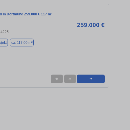
el in Dortmund 259.000 € 117 m²
259.000 €
44225
jekt
ca. 117,00 m²
★
➦
➜