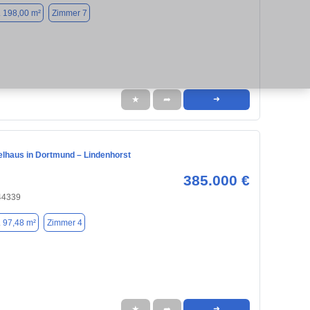
. 198,00 m²
Zimmer 7
★
➦
➜
elhaus in Dortmund – Lindenhorst
385.000 €
44339
. 97,48 m²
Zimmer 4
★
➦
➜