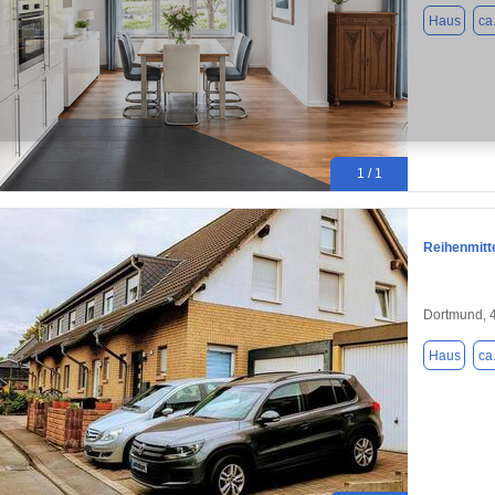
Haus
ca
1 / 1
Reihenmitt
Dortmund, 
Haus
ca