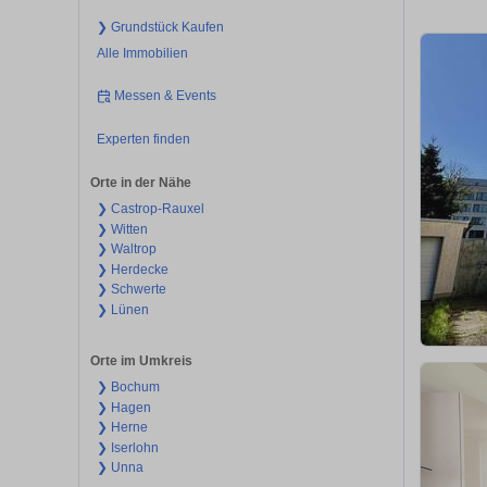
❯ Grundstück Kaufen
Alle Immobilien
Messen & Events
Experten finden
Orte in der Nähe
❯ Castrop-Rauxel
❯ Witten
❯ Waltrop
❯ Herdecke
❯ Schwerte
❯ Lünen
Orte im Umkreis
❯ Bochum
❯ Hagen
❯ Herne
❯ Iserlohn
❯ Unna