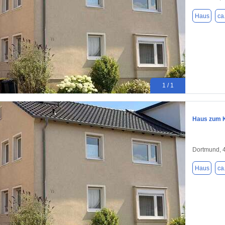
Haus
ca
1 / 1
Haus zum K
Dortmund, 
Haus
ca