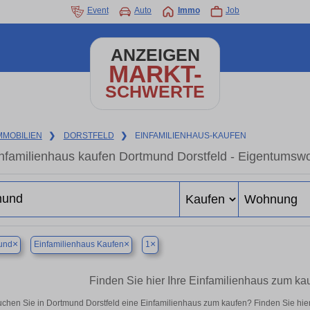
Event
Auto
Immo
Job
ANZEIGEN
MARKT-
SCHWERTE
MMOBILIEN
❯
DORSTFELD
❯
EINFAMILIENHAUS-KAUFEN
nfamilienhaus kaufen Dortmund Dorstfeld - Eigentumswo
×
×
×
und
Einfamilienhaus Kaufen
1
Finden Sie hier Ihre Einfamilienhaus zum ka
chen Sie in Dortmund Dorstfeld eine Einfamilienhaus zum kaufen? Finden Sie hi