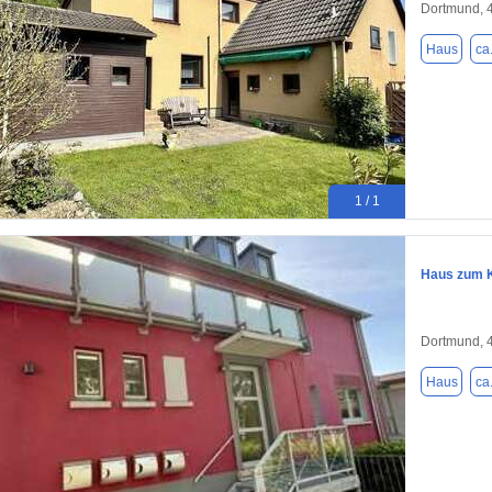
Dortmund, 
Haus
ca
1 / 1
Haus zum K
Dortmund, 
Haus
ca