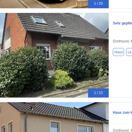
1 / 20
Sehr gepfl
Dortmund, 
Haus
ca
1 / 15
Haus zum K
Dortmund, 