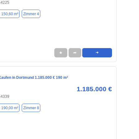
44225
. 150,60 m²
Zimmer 4
★
➦
➜
aufen in Dortmund 1.185.000 € 190 m²
1.185.000 €
44339
. 190,00 m²
Zimmer 8