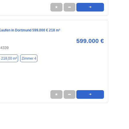
★
➦
➜
aufen in Dortmund 599.000 € 218 m²
599.000 €
44339
. 218,00 m²
Zimmer 4
★
➦
➜