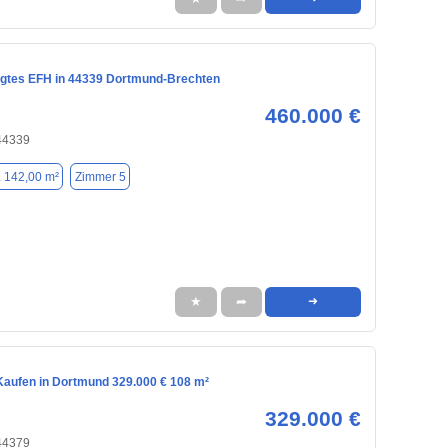
egtes EFH in 44339 Dortmund-Brechten
460.000 €
44339
. 142,00 m²
Zimmer 5
★
➦
➜
aufen in Dortmund 329.000 € 108 m²
329.000 €
44379