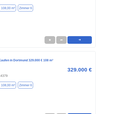
. 108,00 m²
Zimmer 6
★
➦
➜
aufen in Dortmund 329.000 € 108 m²
329.000 €
44379
. 108,00 m²
Zimmer 6