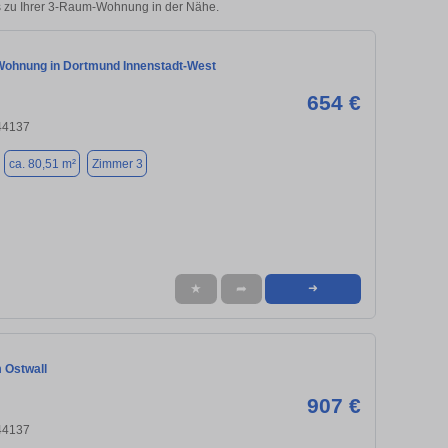
ks zu Ihrer 3-Raum-Wohnung in der Nähe.
ohnung in Dortmund Innenstadt-West
654 €
44137
ca. 80,51 m²
Zimmer 3
★
➦
➜
 Ostwall
907 €
44137