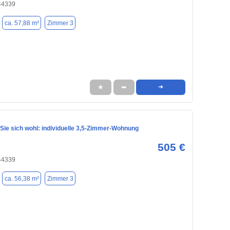
44339
ca. 57,88 m²
Zimmer 3
★
➦
➜
 Sie sich wohl: individuelle 3,5-Zimmer-Wohnung
505 €
44339
ca. 56,38 m²
Zimmer 3