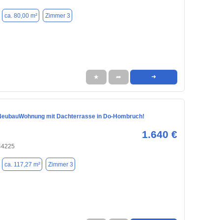
ca. 80,00 m²
Zimmer 3
★
➦
➜
NeubauWohnung mit Dachterrasse in Do-Hombruch!
1.640 €
44225
ca. 117,27 m²
Zimmer 3