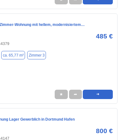
Zimmer-Wohnung mit hellem, modernisiertem…
485 €
44379
ca. 65,77 m²
Zimmer 3
★
➦
➜
ung Lager Gewerblich in Dortmund Hafen
800 €
44147