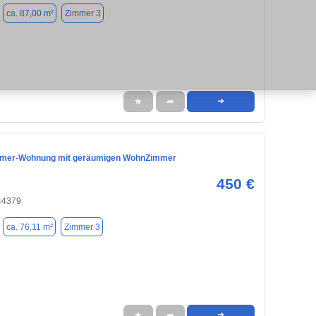
ca. 87,00 m²
Zimmer 3
★
➦
➜
immer-Wohnung mit geräumigen WohnZimmer
450 €
44379
ca. 76,11 m²
Zimmer 3
★
➦
➜