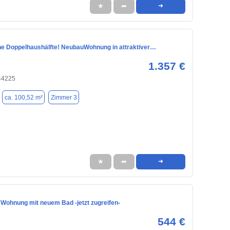
★
➦
➜
ine Doppelhaushälfte! NeubauWohnung in attraktiver…
1.357 €
44225
ca. 100,52 m²
Zimmer 3
★
➦
➜
 Wohnung mit neuem Bad -jetzt zugreifen-
544 €