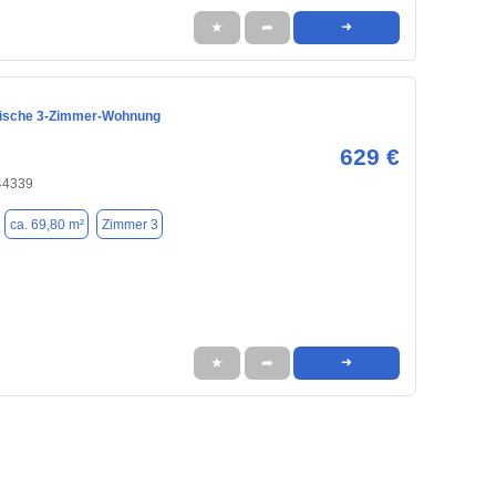
★
➦
➜
tische 3-Zimmer-Wohnung
629 €
44339
ca. 69,80 m²
Zimmer 3
★
➦
➜