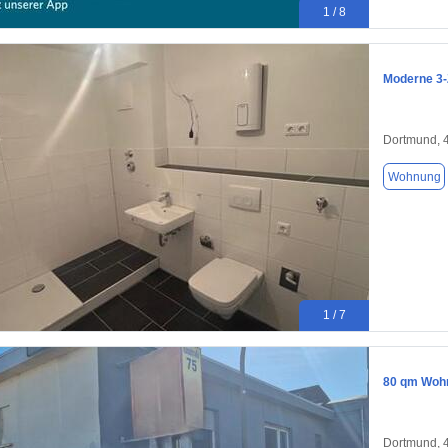
1 / 8
Moderne 3-
Dortmund, 
Wohnung
1 / 7
80 qm Wohn
Dortmund, 