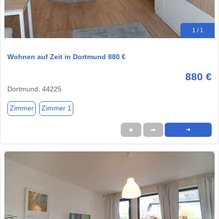
1 / 1
Wohnen auf Zeit in Dortmund 880 €
880 €
Dortmund, 44225
Zimmer
Zimmer 1
★
➦
➜