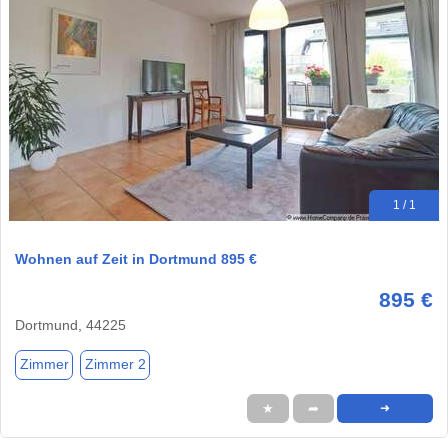
1 / 1
Wohnen auf Zeit in Dortmund 895 €
895 €
Dortmund, 44225
Zimmer
Zimmer 2
★
➦
➜