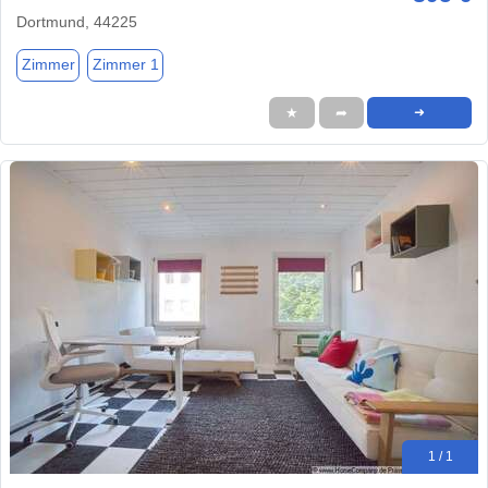
Dortmund, 44225
Zimmer
Zimmer 1
★
➦
➜
1 / 1