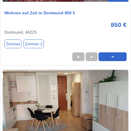
Wohnen auf Zeit in Dortmund 850 €
850 €
Dortmund, 44225
Zimmer
Zimmer 2
★
➦
➜