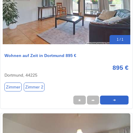
1 / 1
Wohnen auf Zeit in Dortmund 895 €
895 €
Dortmund, 44225
Zimmer
Zimmer 2
★
➦
➜