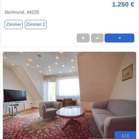
1.250 €
Dortmund, 44225
Zimmer
Zimmer 2
★
➦
➜
1 / 1