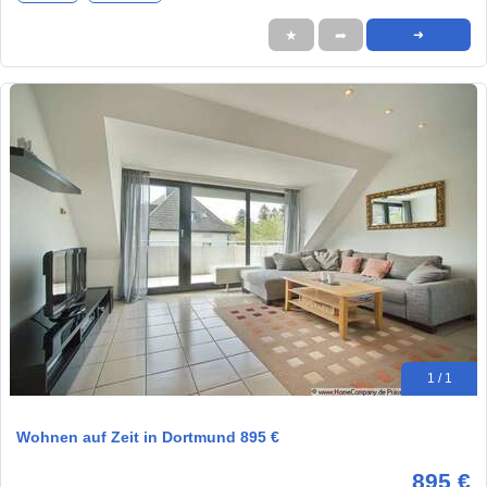
★
➦
➜
1 / 1
Wohnen auf Zeit in Dortmund 895 €
895 €