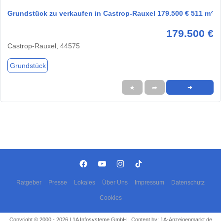
Grundstück zu verkaufen in Castrop-Rauxel 179.500 € 511 m²
179.500 €
Castrop-Rauxel, 44575
Grundstück
★
➦
➜
Ratgeber
Presse
Lokales
Über Uns
Impressum
Datenschutz
Cookies
Copyright © 2000 - 2026 | 1A Infosysteme GmbH | Content by: 1A-Anzeigenmarkt.de