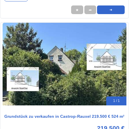
★
➦
➜
1 / 1
Grundstück zu verkaufen in Castrop-Rauxel 219.500 € 524 m²
219.500 €