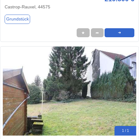
Castrop-Rauxel, 44575
Grundstück
★
➦
➜
1 / 1