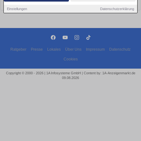
bald wieder vorbei!
Einstellungen
Datenschutzerklärung
Ratgeber
Presse
Lokales
Über Uns
Impressum
Datenschutz
Cookies
Copyright © 2000 - 2026 | 1A Infosysteme GmbH | Content by: 1A-Anzeigenmarkt.de
09.08.2026