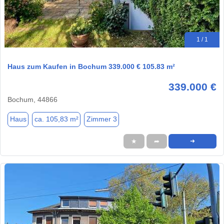
1 / 1
Haus zum Kaufen in Bochum 339.000 € 105.83 m²
339.000 €
Bochum, 44866
Haus
ca. 105,83 m²
Zimmer 3
★
➦
➜