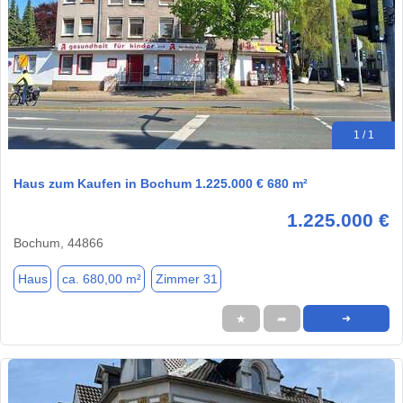
1 / 1
Haus zum Kaufen in Bochum 1.225.000 € 680 m²
1.225.000 €
Bochum, 44866
Haus
ca. 680,00 m²
Zimmer 31
★
➦
➜