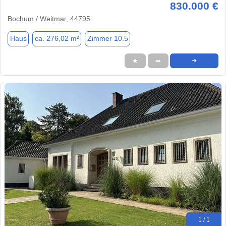
830.000 €
Bochum / Weitmar, 44795
Haus
ca. 276,02 m²
Zimmer 10.5
★
➦
➜
1 / 1