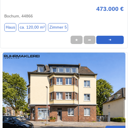
473.000 €
Bochum, 44866
Haus
ca. 120,00 m²
Zimmer 5
★
➦
➜