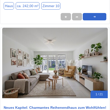
Haus
ca. 242,00 m²
Zimmer 10
★
➦
➜
1 / 21
Neues Kapitel: Charmantes Reihenendhaus zum Wohlfühlen!