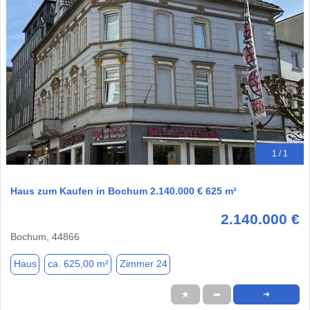
1 / 1
Haus zum Kaufen in Bochum 2.140.000 € 625 m²
2.140.000 €
Bochum, 44866
Haus
ca. 625,00 m²
Zimmer 24
★
➦
➜