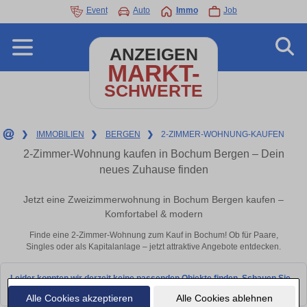
Event
Auto
Immo
Job
ANZEIGEN
MARKT-
SCHWERTE
❯
IMMOBILIEN
❯
BERGEN
❯
2-ZIMMER-WOHNUNG-KAUFEN
2-Zimmer-Wohnung kaufen in Bochum Bergen – Dein
neues Zuhause finden
Jetzt eine Zweizimmerwohnung in Bochum Bergen kaufen –
Komfortabel & modern
Finde eine 2-Zimmer-Wohnung zum Kauf in Bochum! Ob für Paare,
Singles oder als Kapitalanlage – jetzt attraktive Angebote entdecken.
Leider konnten wir derzeit keine passenden Objekte finden. Schauen Sie
bald wieder vorbei!
Alle Cookies akzeptieren
Alle Cookies ablehnen