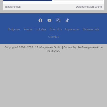
Einstellungen
Datenschutzerklärung
Ratgeber
Presse
Lokales
Über Uns
Impressum
Datenschutz
Cookies
Copyright © 2000 - 2026 | 1A Infosysteme GmbH | Content by: 1A-Anzeigenmarkt.de
10.08.2026