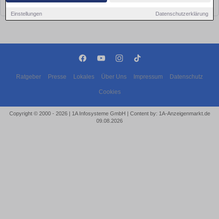
bald wieder vorbei!
Einstellungen
Datenschutzerklärung
Ratgeber
Presse
Lokales
Über Uns
Impressum
Datenschutz
Cookies
Copyright © 2000 - 2026 | 1A Infosysteme GmbH | Content by: 1A-Anzeigenmarkt.de
09.08.2026