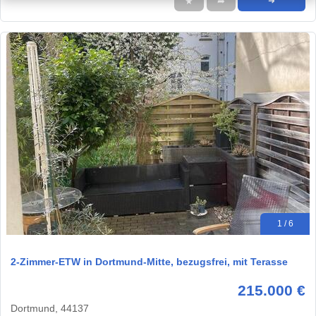
★
➦
➜
1 / 6
2-Zimmer-ETW in Dortmund-Mitte, bezugsfrei, mit Terasse
215.000 €
Dortmund, 44137