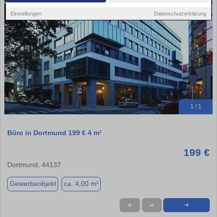
Einstellungen
Datenschutzerklärung
1 / 1
Büro in Dortmund 199 € 4 m²
199 €
Dortmund, 44137
Gewerbeobjekt
ca. 4,00 m²
★
➦
➜