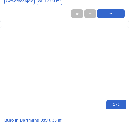
Gewerbeobjekt
ca. 12,00 m²
★
➦
➜
1 / 1
Büro in Dortmund 999 € 33 m²