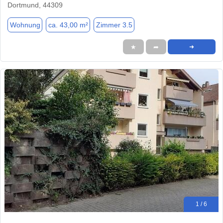
Dortmund, 44309
Wohnung
ca. 43,00 m²
Zimmer 3.5
★
➦
➜
1 / 6