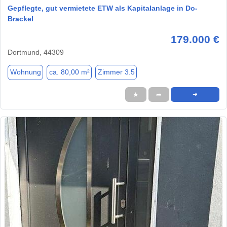
Gepflegte, gut vermietete ETW als Kapitalanlage in Do-
Brackel
179.000 €
Dortmund, 44309
Wohnung
ca. 80,00 m²
Zimmer 3.5
★
➦
➜