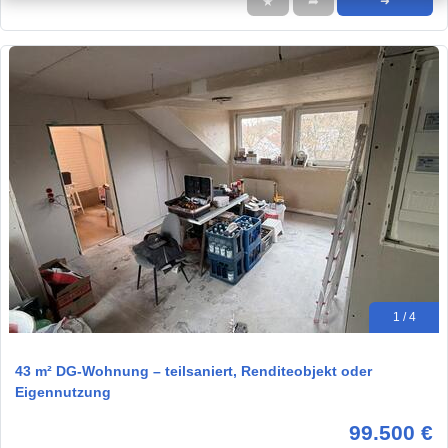
★
➦
➜
1 / 4
43 m² DG-Wohnung – teilsaniert, Renditeobjekt oder
Eigennutzung
99.500 €