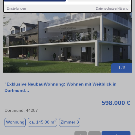
Einstellungen
Datenschutzerklärung
1 / 5
"Exklusive NeubauWohnung: Wohnen mit Weitblick in
Dortmund…
598.000 €
Dortmund, 44287
Wohnung
ca. 145,00 m²
Zimmer 3