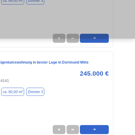
ca. 69,00 m²
Zimmer 3
★
➦
➜
Eigentumswohnung in bester Lage in Dortmund Mitte
245.000 €
44141
ca. 80,00 m²
Zimmer 3
★
➦
➜