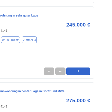
ohnung in sehr guter Lage
245.000 €
44141
ca. 80,00 m²
Zimmer 3
★
➦
➜
umswohnung in bester Lage in Dortmund Mitte
275.000 €
44141