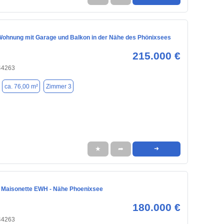
ohnung mit Garage und Balkon in der Nähe des Phönixsees
215.000 €
44263
ca. 76,00 m²
Zimmer 3
★
➦
➜
Maisonette EWH - Nähe Phoenixsee
180.000 €
44263