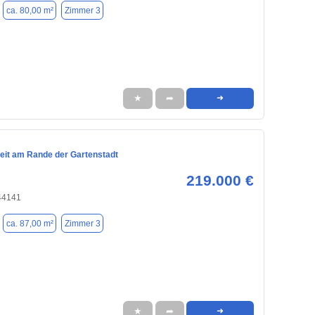
ca. 80,00 m²
Zimmer 3
★
➦
➜
eit am Rande der Gartenstadt
219.000 €
44141
ca. 87,00 m²
Zimmer 3
★
➦
➜