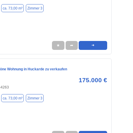
ca. 73,00 m²
Zimmer 3
★
➦
➜
ne Wohnung in Huckarde zu verkaufen
175.000 €
44263
ca. 73,00 m²
Zimmer 3