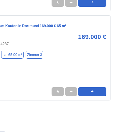
★
➦
➜
m Kaufen in Dortmund 169.000 € 65 m²
169.000 €
44287
ca. 65,00 m²
Zimmer 3
★
➦
➜