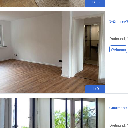
1 / 16
3-Zimmer-W
Dortmund, 
Wohnung
1 / 9
Charmante 
Dortmund, 