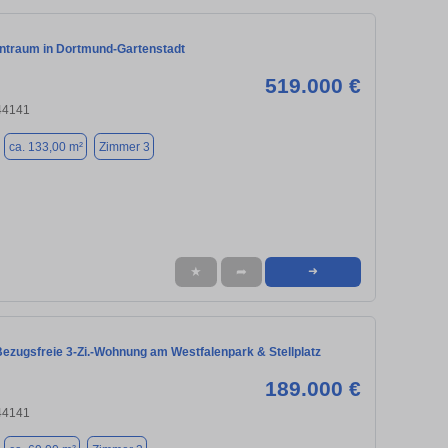
traum in Dortmund-Gartenstadt
519.000 €
44141
ca. 133,00 m²
Zimmer 3
★
➦
➜
Bezugsfreie 3-Zi.-Wohnung am Westfalenpark & Stellplatz
189.000 €
44141