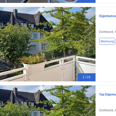
Eigentumsw
Dortmund, 
Wohnung
1 / 19
Top Eigent
Dortmund, 