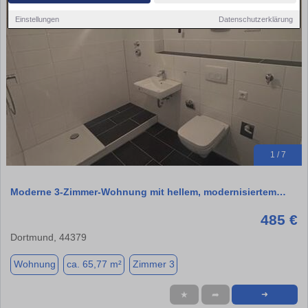
Einstellungen
Datenschutzerklärung
1 / 7
Moderne 3-Zimmer-Wohnung mit hellem, modernisiertem…
485 €
Dortmund, 44379
Wohnung
ca. 65,77 m²
Zimmer 3
★
➦
➜