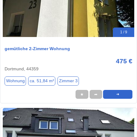
1 / 9
gemütliche 2-Zimmer Wohnung
475 €
Dortmund, 44359
Wohnung
ca. 51,84 m²
Zimmer 3
★
➦
➜