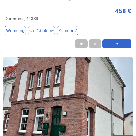
458 €
Dortmund, 44339
Wohnung
ca. 43,55 m²
Zimmer 2
★
➦
➜