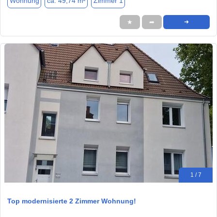
Wohnung
ca. 49,74 m²
Zimmer 1
★
➦
➜
1 / 7
Top modernisierte 2 Zimmer Wohnung!