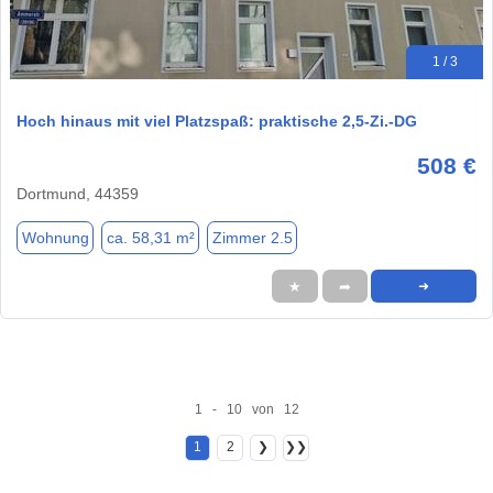
1 / 3
Hoch hinaus mit viel Platzspaß: praktische 2,5-Zi.-DG
508 €
Dortmund, 44359
Wohnung
ca. 58,31 m²
Zimmer 2.5
★
➦
➜
1 - 10 von 12
1
2
❯
❯❯