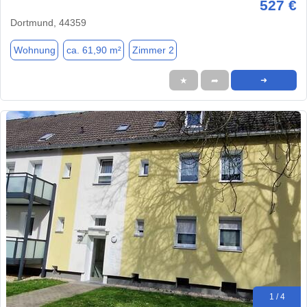
527 €
Dortmund, 44359
Wohnung
ca. 61,90 m²
Zimmer 2
★
➦
➜
1 / 4