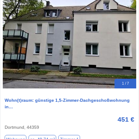
1 / 7
Wohn(t)raum: günstige 1,5-Zimmer-Dachgeschoßwohnung
in…
451 €
Dortmund, 44359