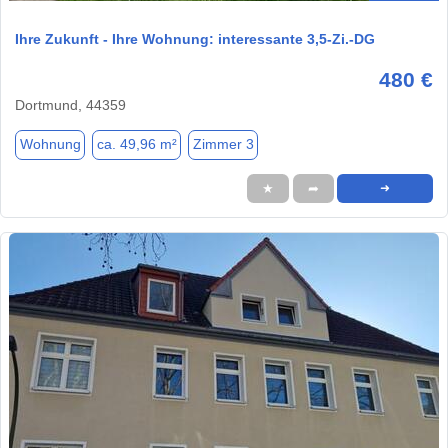
Ihre Zukunft - Ihre Wohnung: interessante 3,5-Zi.-DG
480 €
Dortmund, 44359
Wohnung
ca. 49,96 m²
Zimmer 3
★
➦
➜