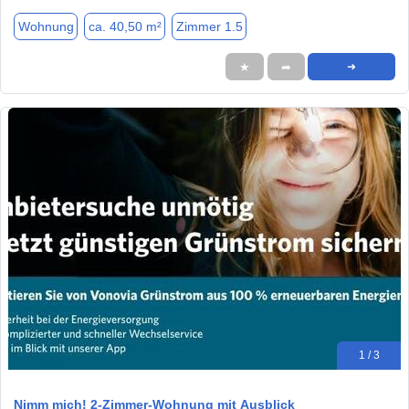
Wohnung
ca. 40,50 m²
Zimmer 1.5
★
➦
➜
1 / 3
Nimm mich! 2-Zimmer-Wohnung mit Ausblick