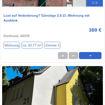
1 / 3
Lust auf Veränderung? Günstige 2,5-Zi.-Wohnung mit
Ausblick
389 €
Dortmund, 44339
Wohnung
ca. 42,77 m²
Zimmer 2
★
➦
➜