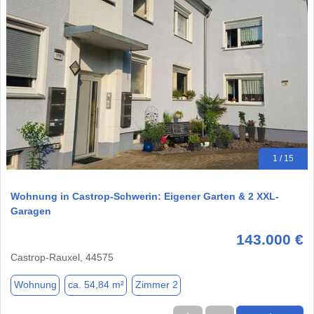
1 / 15
Wohnung in Castrop-Schwerin: Eigener Garten & 2 XXL-
Garagen
143.000 €
Castrop-Rauxel, 44575
Wohnung
ca. 54,84 m²
Zimmer 2