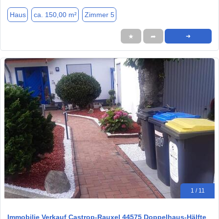
Haus
ca. 150,00 m²
Zimmer 5
★
➦
➜
1 / 11
Immobilie Verkauf Castrop-Rauxel 44575 Doppelhaus-Hälfte