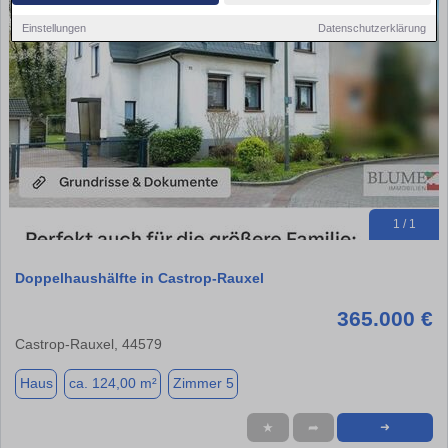
Einstellungen
Datenschutzerklärung
1 / 1
Doppelhaushälfte in Castrop-Rauxel
365.000 €
Castrop-Rauxel, 44579
Haus
ca. 124,00 m²
Zimmer 5
★
➦
➜