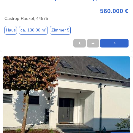
560.000 €
Castrop-Rauxel, 44575
Haus
ca. 130,00 m²
Zimmer 5
★
➦
➜