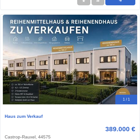
★
➦
➜
1 / 1
Haus zum Verkauf
389.000 €
Castrop-Rauxel, 44575