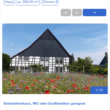
Haus
ca. 280,00 m²
Zimmer 8
★
➦
➜
1 / 19
Einfamilienhaus, WG oder Großfamilien geeignet