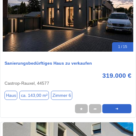
1 / 15
Sanierungsbedürftiges Haus zu verkaufen
319.000 €
Castrop-Rauxel, 44577
Haus
ca. 143,00 m²
Zimmer 6
★
➦
➜