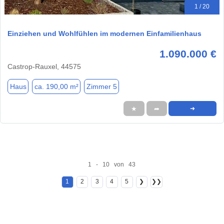
1 / 20
Einziehen und Wohlfühlen im modernen Einfamilienhaus
1.090.000 €
Castrop-Rauxel, 44575
Haus
ca. 190,00 m²
Zimmer 5
★
➦
➜
1 - 10 von 43
1
2
3
4
5
❯
❯❯