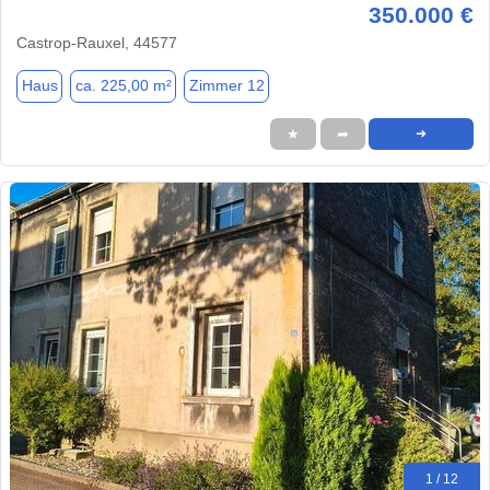
350.000 €
Castrop-Rauxel, 44577
Haus
ca. 225,00 m²
Zimmer 12
★
➦
➜
1 / 12