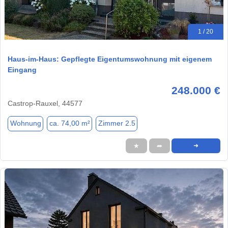
1 / 20
Haus-im-Haus: Gepflegte Eigentumswohnung mit eigenem
Eingang
248.000 €
Castrop-Rauxel, 44577
Wohnung
ca. 74,00 m²
Zimmer 2.5
★
➦
➜