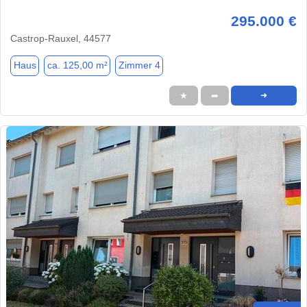
295.000 €
Castrop-Rauxel, 44577
Haus
ca. 125,00 m²
Zimmer 4
★
➦
➜