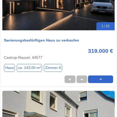
1 / 15
Sanierungsbedürftiges Haus zu verkaufen
319.000 €
Castrop-Rauxel, 44577
Haus
ca. 143,00 m²
Zimmer 6
★
➦
➜