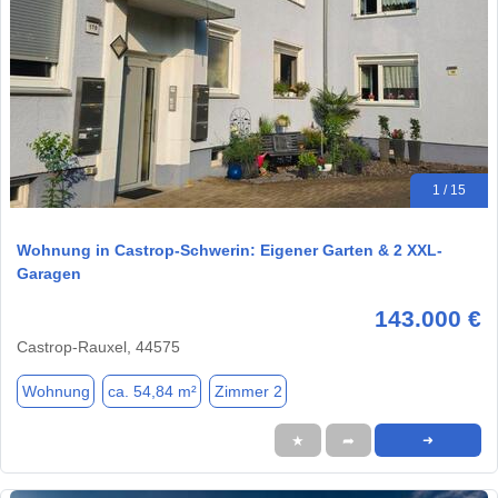
1 / 15
Wohnung in Castrop-Schwerin: Eigener Garten & 2 XXL-
Garagen
143.000 €
Castrop-Rauxel, 44575
Wohnung
ca. 54,84 m²
Zimmer 2
★
➦
➜