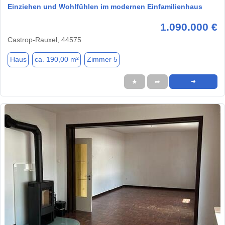
Einziehen und Wohlfühlen im modernen Einfamilienhaus
1.090.000 €
Castrop-Rauxel, 44575
Haus
ca. 190,00 m²
Zimmer 5
★
➦
➜