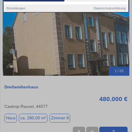
Einstellungen
Datenschutzerklärung
1 / 20
Dreifamilienhaus
480.000 €
Castrop-Rauxel, 44577
Haus
ca. 280,00 m²
Zimmer 8
★
➦
➜