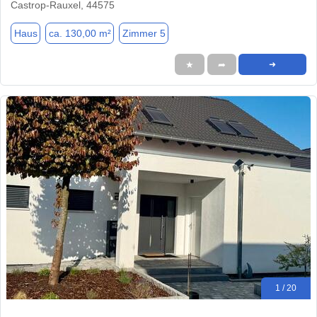
Castrop-Rauxel, 44575
Haus
ca. 130,00 m²
Zimmer 5
★
➦
➜
1 / 20