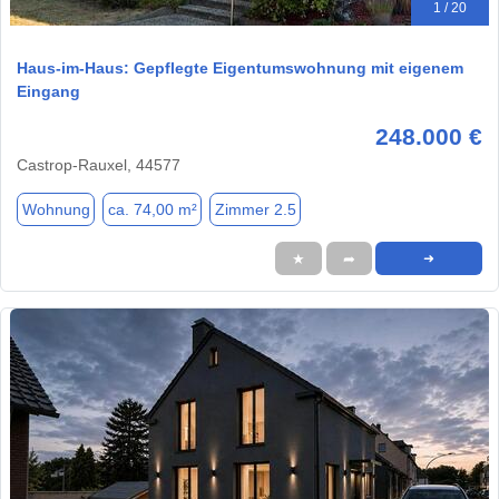
1 / 20
Haus-im-Haus: Gepflegte Eigentumswohnung mit eigenem
Eingang
248.000 €
Castrop-Rauxel, 44577
Wohnung
ca. 74,00 m²
Zimmer 2.5
★
➦
➜