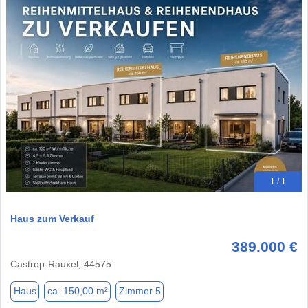
1 / 1
Haus zum Verkauf
389.000 €
Castrop-Rauxel, 44575
Haus
ca. 150,00 m²
Zimmer 5