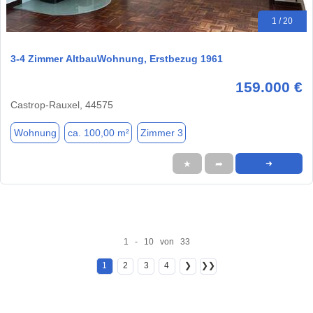
1 / 20
3-4 Zimmer AltbauWohnung, Erstbezug 1961
159.000 €
Castrop-Rauxel, 44575
Wohnung
ca. 100,00 m²
Zimmer 3
★
➦
➜
1 - 10 von 33
1
2
3
4
❯
❯❯