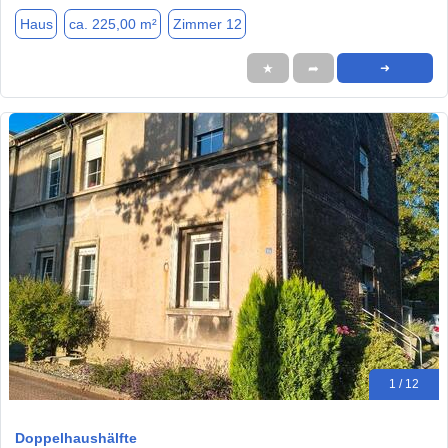
Haus
ca. 225,00 m²
Zimmer 12
★
➦
➜
1 / 12
Doppelhaushälfte