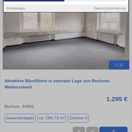
Einstellungen
Datenschutzerklärung
1 / 11
Attraktive Bürofläche in zentraler Lage von Bochum-
Wattenscheid
1.295 €
Bochum, 44866
Gewerbeobjekt
ca. 184,73 m²
Zimmer 8
★
➦
➜