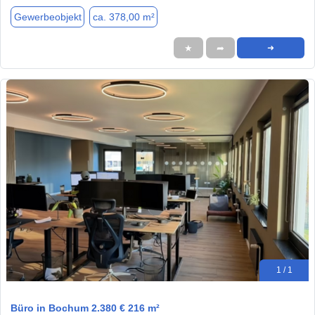
Gewerbeobjekt
ca. 378,00 m²
★
➦
➜
1 / 1
Büro in Bochum 2.380 € 216 m²