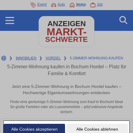
Event
Auto
Immo
Job
ANZEIGEN
MARKT-
SCHWERTE
❯
IMMOBILIEN
❯
HORDEL
❯
5-ZIMMER-WOHNUNG-KAUFEN
5-Zimmer-Wohnung kaufen in Bochum Hordel – Platz für
Familie & Komfort
Jetzt eine 5-Zimmer-Wohnung in Bochum Hordel kaufen –
Hochwertige Eigentumswohnungen entdecken
Finde eine geräumige 5-Zimmer-Wohnung zum Kauf in Bochum! Ideal
für große Familien oder als Luxusimmobilie – jetzt exklusive Angebote
sichern.
Leider konnten wir derzeit keine passenden Objekte finden. Schauen Sie
Alle Cookies akzeptieren
Alle Cookies ablehnen
bald wieder vorbei!