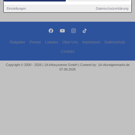
Einstellungen
Datenschutzerklärung
Ratgeber
Presse
Lokales
Über Uns
Impressum
Datenschutz
Cookies
Copyright © 2000 - 2026 | 1A Infosysteme GmbH | Content by: 1A-Anzeigenmarkt.de
07.08.2026