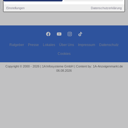
bald wieder vorbei!
Einstellungen
Datenschutzerklärung
Ratgeber
Presse
Lokales
Über Uns
Impressum
Datenschutz
Cookies
Copyright © 2000 - 2026 | 1A Infosysteme GmbH | Content by: 1A-Anzeigenmarkt.de
06.08.2026