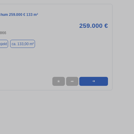
chum 259.000 € 133 m²
259.000 €
4866
jekt
ca. 133,00 m²
★
➦
➜