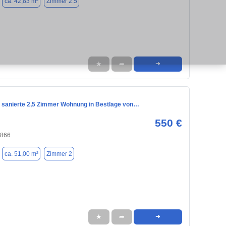
ca. 42,83 m²
Zimmer 2.5
★
➦
➜
ch sanierte 2,5 Zimmer Wohnung in Bestlage von…
550 €
4866
ca. 51,00 m²
Zimmer 2
★
➦
➜