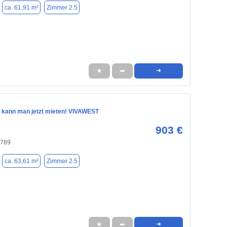
ca. 61,91 m²
Zimmer 2.5
★
➦
➜
 kann man jetzt mieten! VIVAWEST
903 €
4789
ca. 63,61 m²
Zimmer 2.5
★
➦
➜