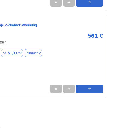
★
➦
➜
ige 2-Zimmer-Wohnung
561 €
4867
ca. 51,00 m²
Zimmer 2
★
➦
➜