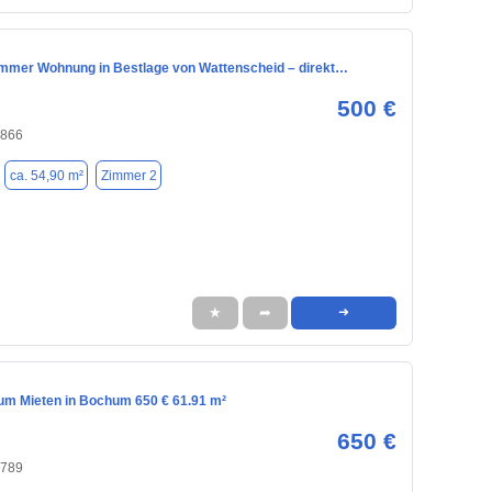
Zimmer Wohnung in Bestlage von Wattenscheid – direkt…
500 €
4866
ca. 54,90 m²
Zimmer 2
★
➦
➜
m Mieten in Bochum 650 € 61.91 m²
650 €
4789