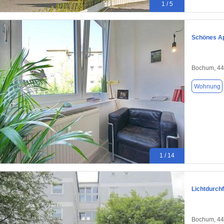
1 / 5
Schönes A
Bochum, 4
Wohnung
1 / 14
Lichtdurchf
Bochum, 4