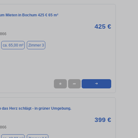
m Mieten in Bochum 425 € 65 m²
425 €
4866
ca. 65,00 m²
Zimmer 3
★
➦
➜
 das Herz schlägt - in grüner Umgebung.
399 €
4866