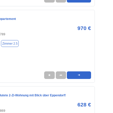
ppartement
970 €
4789
Zimmer 2.5
★
➦
➜
lutete 2-Zi-Wohnung mit Blick über Eppendorf!
628 €
4869