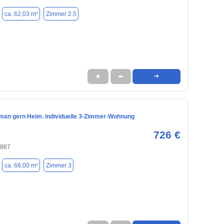
ca. 62,03 m²
Zimmer 2.5
★
➦
➜
an gern Heim. individuelle 3-Zimmer-Wohnung
726 €
4867
ca. 66,00 m²
Zimmer 3