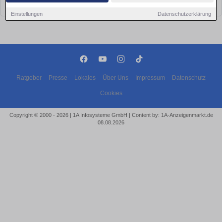
bald wieder vorbei!
Einstellungen
Datenschutzerklärung
Ratgeber
Presse
Lokales
Über Uns
Impressum
Datenschutz
Cookies
Copyright © 2000 - 2026 | 1A Infosysteme GmbH | Content by: 1A-Anzeigenmarkt.de
08.08.2026