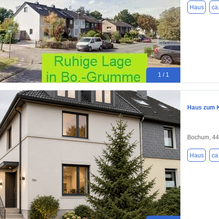
Haus
ca
1 / 1
Haus zum K
Bochum, 4
Haus
ca