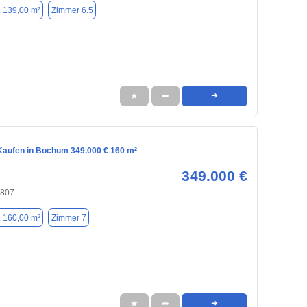
. 139,00 m²
Zimmer 6.5
★
➦
➜
aufen in Bochum 349.000 € 160 m²
349.000 €
4807
. 160,00 m²
Zimmer 7
★
➦
➜