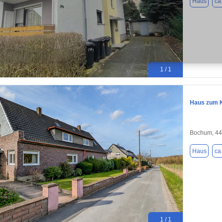
Haus
ca
1 / 1
Haus zum K
Bochum, 4
Haus
ca
1 / 1