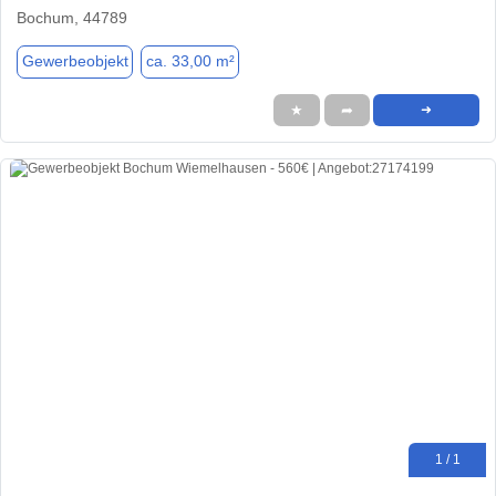
Bochum, 44789
Gewerbeobjekt
ca. 33,00 m²
★
➦
➜
1 / 1