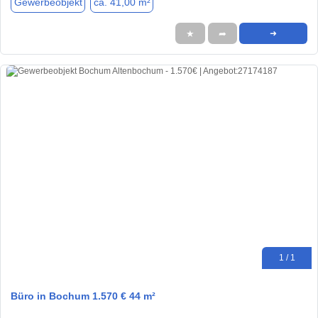
Gewerbeobjekt
ca. 41,00 m²
★
➦
➜
1 / 1
Büro in Bochum 1.570 € 44 m²