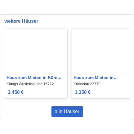
weitere Häuser
Haus zum Mieten in Königs
Haus zum Mieten in
Wusterhausen 3.450 € 190
Kraksdorf 1.350 € 83 m²
Königs Wusterhausen 15712
Kraksdorf 23779
m²
3.450 €
1.350 €
alle Häuser