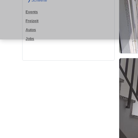
❯ Schwerte
Events
Freizeit
Autos
Jobs