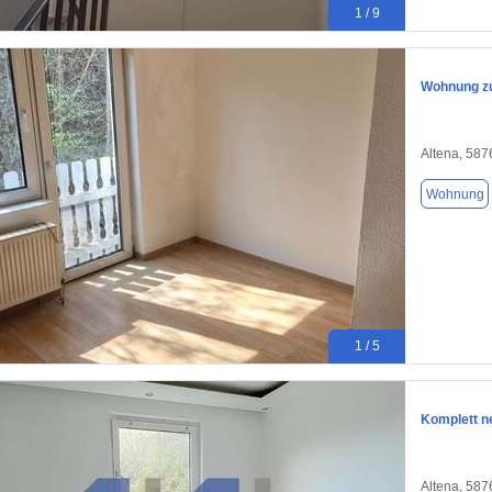
1 / 9
Wohnung zu
Altena, 587
Wohnung
1 / 5
Komplett n
Altena, 587