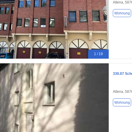
Altena, 587
Wohnung
1 / 19
330.07 Sch
Altena, 587
Wohnung