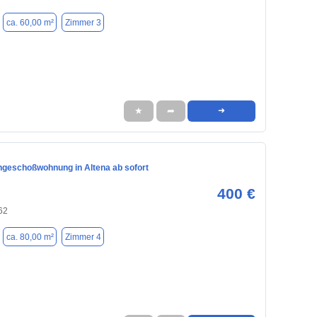
ca. 60,00 m²
Zimmer 3
★
➦
➜
geschoßwohnung in Altena ab sofort
400 €
62
ca. 80,00 m²
Zimmer 4