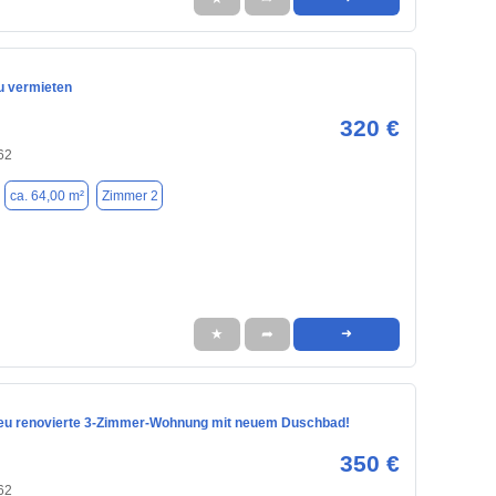
 vermieten
320 €
62
ca. 64,00 m²
Zimmer 2
★
➦
➜
eu renovierte 3-Zimmer-Wohnung mit neuem Duschbad!
350 €
62