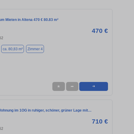
m Mieten in Altena 470 € 80.83 m²
470 €
62
ca. 80,83 m²
Zimmer 4
★
➦
➜
ohnung im 1OG in ruhiger, schöner, grüner Lage mit…
710 €
62