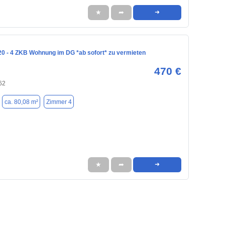
★
➦
➜
20 - 4 ZKB Wohnung im DG *ab sofort* zu vermieten
470 €
62
ca. 80,08 m²
Zimmer 4
★
➦
➜