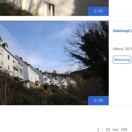
1 / 15
Halsknopf 
Altena, 587
Wohnung
1 / 10
1 - 10 von 500