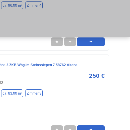
ca. 96,00 m²
Zimmer 4
★
➦
➜
öne 3 ZKB Whg.Im Steinssiepen 7 58762 Altena
250 €
62
ca. 83,00 m²
Zimmer 3
★
➦
➜