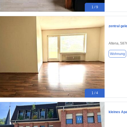
1 / 9
zentral ge
Altena, 587
Wohnung
1 / 4
kleines Ap