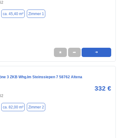
62
ca. 45,40 m²
Zimmer 1
★
➦
➜
öne 3 ZKB Whg.Im Steinssiepen 7 58762 Altena
332 €
62
ca. 82,00 m²
Zimmer 2