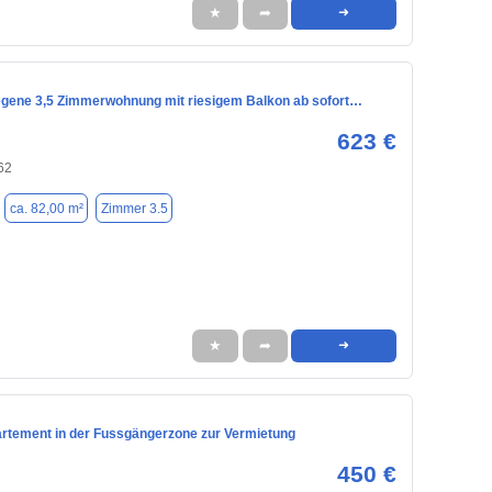
★
➦
➜
legene 3,5 Zimmerwohnung mit riesigem Balkon ab sofort…
623 €
62
ca. 82,00 m²
Zimmer 3.5
★
➦
➜
artement in der Fussgängerzone zur Vermietung
450 €