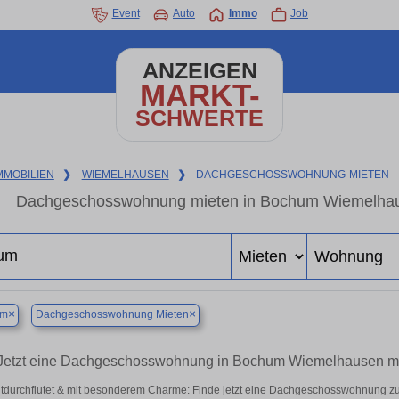
Event
Auto
Immo
Job
ANZEIGEN
MARKT-
SCHWERTE
MMOBILIEN
❯
WIEMELHAUSEN
❯
DACHGESCHOSSWOHNUNG-MIETEN
Dachgeschosswohnung mieten in Bochum Wiemelhause
×
×
um
Dachgeschosswohnung Mieten
Jetzt eine Dachgeschosswohnung in Bochum Wiemelhausen m
htdurchflutet & mit besonderem Charme: Finde jetzt eine Dachgeschosswohnung zu