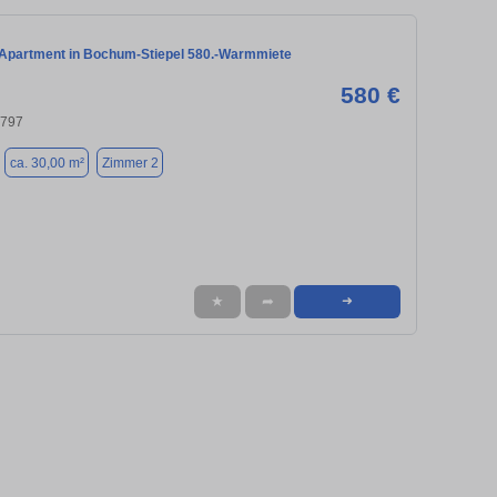
 Apartment in Bochum-Stiepel 580.-Warmmiete
580 €
4797
ca. 30,00 m²
Zimmer 2
★
➦
➜