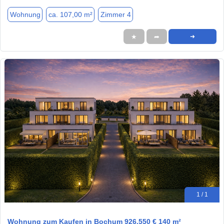
Wohnung
ca. 107,00 m²
Zimmer 4
★
➦
➜
1 / 1
Wohnung zum Kaufen in Bochum 926.550 € 140 m²