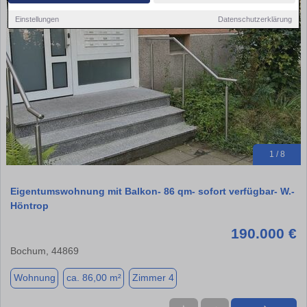
Einstellungen
Datenschutzerklärung
1 / 8
Eigentumswohnung mit Balkon- 86 qm- sofort verfügbar- W.-
Höntrop
190.000 €
Bochum, 44869
Wohnung
ca. 86,00 m²
Zimmer 4