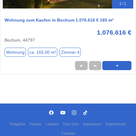
1 / 1
Wohnung zum Kaufen in Bochum 1.076.616 € 165 m²
1.076.616 €
Bochum, 44797
Wohnung
ca. 165,00 m²
Zimmer 4
★
➦
➜
Ratgeber
Presse
Lokales
Über Uns
Impressum
Datenschutz
Cookies