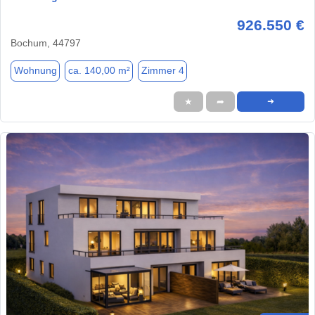
926.550 €
Bochum, 44797
Wohnung
ca. 140,00 m²
Zimmer 4
★
➦
➜